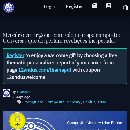
Login
Register
Mercúrio em trígono com Folo no mapa composto:
Conversas que despertam revelações inesperadas
Register
to enjoy a welcome gift by choosing a free
thematic personalized report of your choice from
page
12andus.com/themepdf
with coupon
12anduswelcome
.
By
12andus
30 days ago
Portuguese
Composite
Mercury
Pholus
Trine