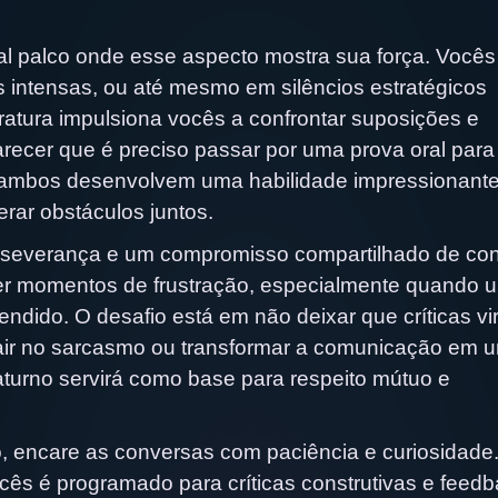
al palco onde esse aspecto mostra sua força. Vocês
 intensas, ou até mesmo em silêncios estratégicos
atura impulsiona vocês a confrontar suposições e
arecer que é preciso passar por uma prova oral para
o, ambos desenvolvem uma habilidade impressionant
rar obstáculos juntos.
severança e um compromisso compartilhado de cons
er momentos de frustração, especialmente quando 
ndido. O desafio está em não deixar que críticas v
cair no sarcasmo ou transformar a comunicação em 
aturno servirá como base para respeito mútuo e
o, encare as conversas com paciência e curiosidade
ês é programado para críticas construtivas e feed