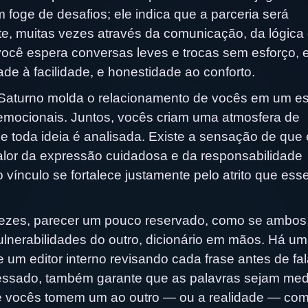
foge de desafios; ele indica que a parceria será
te, muitas vezes através da comunicação, da lógica
você espera conversas leves e trocas sem esforço, 
de à facilidade, e honestidade ao conforto.
 Saturno molda o relacionamento de vocês em um e
es emocionais. Juntos, vocês criam uma atmosfera de
e toda ideia é analisada. Existe a sensação de que
alor da expressão cuidadosa e da responsabilidade
ínculo se fortalece justamente pelo atrito que ess
vezes, parecer um pouco reservado, como se ambos
nerabilidades do outro, dicionário em mãos. Há u
um editor interno revisando cada frase antes de fal
ssado, também garante que as palavras sejam med
nte vocês tomem um ao outro — ou a realidade — co