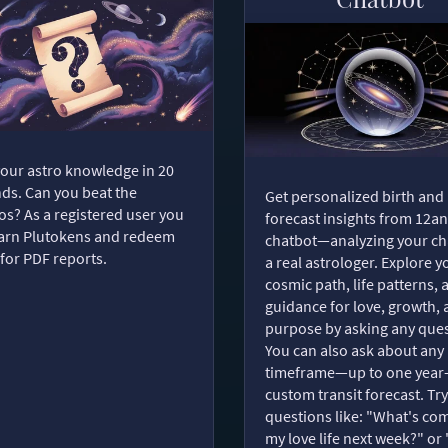
your astro knowledge in 20
ds. Can you beat the
Get personalized birth and
s? As a registered user you
forecast insights from 12an
arn Plutokens and redeem
chatbot—analyzing your cha
for PDF reports.
a real astrologer. Explore y
cosmic path, life patterns, 
guidance for love, growth,
purpose by asking any ques
You can also ask about any
timeframe—up to one year
custom transit forecast. Try
questions like: "What's com
my love life next week?" or 