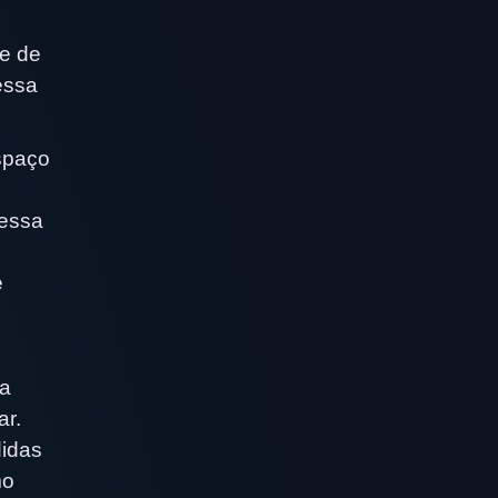
 e de
essa
spaço
 essa
e
ma
ar.
idas
mo