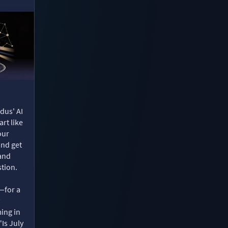
dus' AI
rt like
our
and get
 and
tion.
—for a
ing in
"Is July