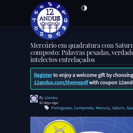
Mercúrio em quadratura com Satur
composto: Palavras pesadas, verdade
intelectos entrelaçados
Register
to enjoy a welcome gift by choosing
12andus.com/themepdf
with coupon
12and
By
12andus
31 days ago
Portuguese
Composite
Mercury
Saturn
Squ