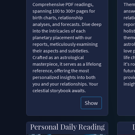
Comprehensive PDF readings,
Thema
spanning 100 to 300+ pages for
answe
birth charts, relationship
relat
analyses, and forecasts. Dive deep
repor
into the intricacies of each
holist
planetary placement with our
theme
reports, meticulously examining
astro
their aspects and subtleties.
love 
Crafted as an astrological
life 
masterpiece, it serves as a lifelong
it's 
reference, offering the most
futur
personalized insights into both
provi
you and your relationships. Your
insig
celestial storybook awaits.
Show
Personal Daily Reading