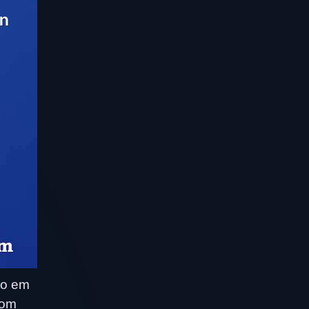
to em
com