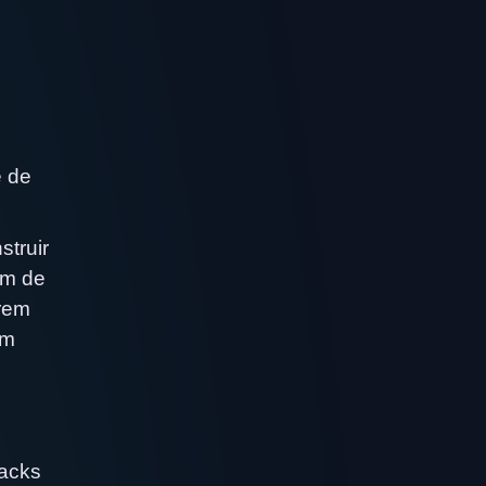
e de
truir
um de
irem
um
.
backs