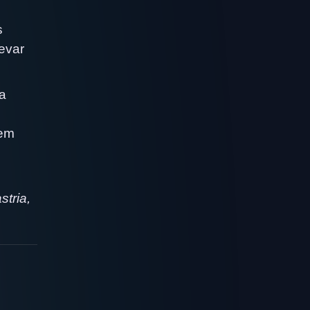
s
evar
a
 em
tria,