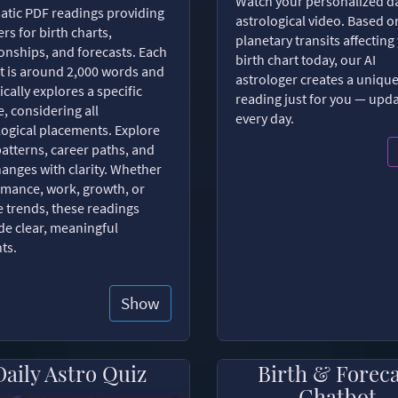
Watch your personalized da
tic PDF readings providing
astrological video. Based o
rs for birth charts,
planetary transits affecting
ionships, and forecasts. Each
birth chart today, our AI
t is around 2,000 words and
astrologer creates a uniqu
ically explores a specific
reading just for you — upd
, considering all
every day.
logical placements. Explore
patterns, career paths, and
changes with clarity. Whether
romance, work, growth, or
e trends, these readings
de clear, meaningful
hts.
Show
Daily Astro Quiz
Birth & Forec
Chatbot