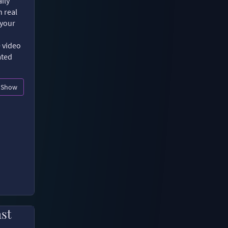
ily
n real
 your
e video
ated
Show
ast