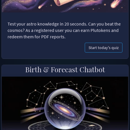
Test your astro knowledge in 20 seconds. Can you beat the
cosmos? As a registered user you can earn Plutokens and
redeem them for PDF reports.
Start today's quiz
Birth & Forecast Chatbot