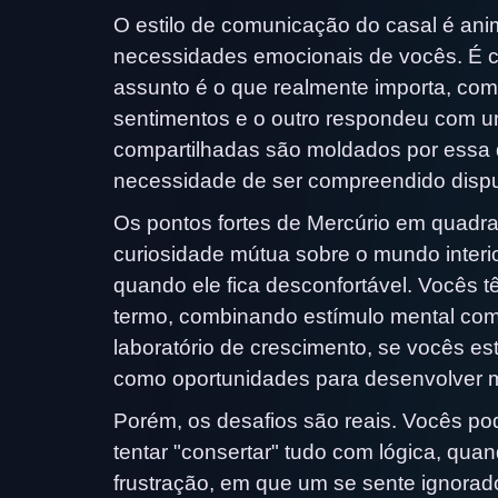
O estilo de comunicação do casal é ani
necessidades emocionais de vocês. É
assunto é o que realmente importa, co
sentimentos e o outro respondeu com um
compartilhadas são moldados por essa d
necessidade de ser compreendido dispu
Os pontos fortes de Mercúrio em quad
curiosidade mútua sobre o mundo interi
quando ele fica desconfortável. Vocês t
termo, combinando estímulo mental com
laboratório de crescimento, se vocês es
como oportunidades para desenvolver m
Porém, os desafios são reais. Vocês po
tentar "consertar" tudo com lógica, qu
frustração, em que um se sente ignorad