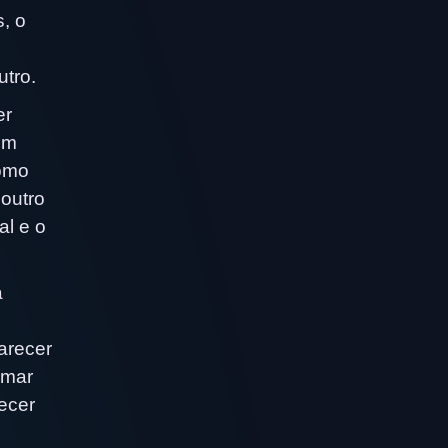
, o
tro.
er
em
como
 outro
al e o
a
arecer
lmar
ecer