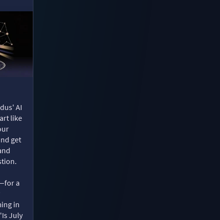
dus' AI
rt like
our
and get
 and
tion.
—for a
ing in
"Is July