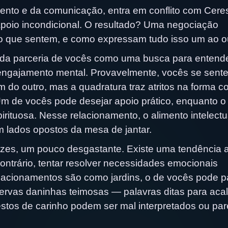
ento e da comunicação, entra em conflito com Ceres
 apoio incondicional. O resultado? Uma negociação
o que sentem, e como expressam tudo isso um ao ou
l da parceria de vocês como uma busca para entend
engajamento mental. Provavelmente, vocês se sent
um do outro, mas a quadratura traz atritos na forma 
Um de vocês pode desejar apoio prático, enquanto o
ituosa. Nesse relacionamento, o alimento intelectu
 lados opostos da mesa de jantar.
ezes, um pouco desgastante. Existe uma tendência 
ontrário, tentar resolver necessidades emocionais
lacionamentos são como jardins, o de vocês pode p
rvas daninhas teimosas — palavras ditas para aca
estos de carinho podem ser mal interpretados ou par