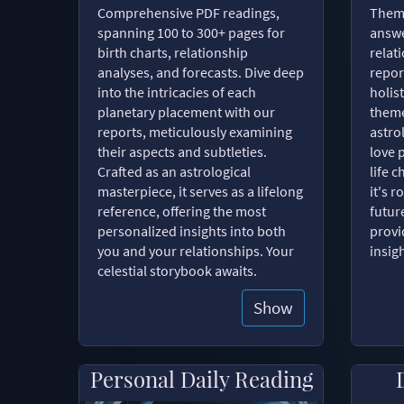
Comprehensive PDF readings,
Thema
spanning 100 to 300+ pages for
answe
birth charts, relationship
relat
analyses, and forecasts. Dive deep
repor
into the intricacies of each
holist
planetary placement with our
theme
reports, meticulously examining
astro
their aspects and subtleties.
love 
Crafted as an astrological
life 
masterpiece, it serves as a lifelong
it's 
reference, offering the most
futur
personalized insights into both
provi
you and your relationships. Your
insig
celestial storybook awaits.
Show
Personal Daily Reading