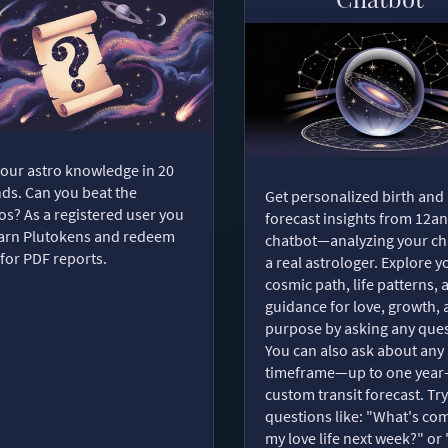
your astro knowledge in 20
ds. Can you beat the
Get personalized birth and
s? As a registered user you
forecast insights from 12an
arn Plutokens and redeem
chatbot—analyzing your cha
for PDF reports.
a real astrologer. Explore y
cosmic path, life patterns, 
guidance for love, growth,
purpose by asking any ques
You can also ask about any
timeframe—up to one year
custom transit forecast. Try
questions like: "What's com
my love life next week?" or 