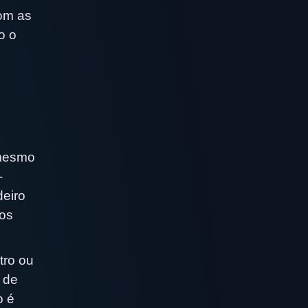
com as
o o
 mesmo
-
deiro
los
tro ou
 de
o é