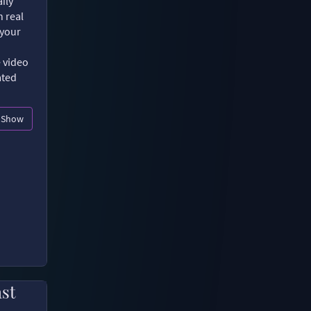
ily
n real
 your
e video
ated
Show
ast