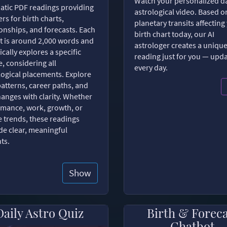
Watch your personalized da
tic PDF readings providing
astrological video. Based o
rs for birth charts,
planetary transits affecting
ionships, and forecasts. Each
birth chart today, our AI
t is around 2,000 words and
astrologer creates a uniqu
ically explores a specific
reading just for you — upd
, considering all
every day.
logical placements. Explore
patterns, career paths, and
changes with clarity. Whether
romance, work, growth, or
e trends, these readings
de clear, meaningful
hts.
Show
Daily Astro Quiz
Birth & Forec
Chatbot