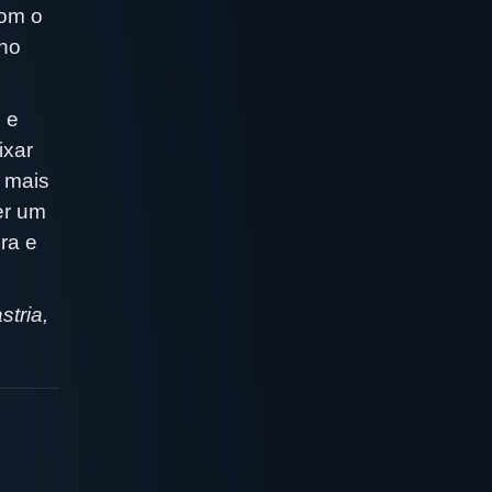
com o
 no
 e
ixar
o mais
er um
ra e
tria,