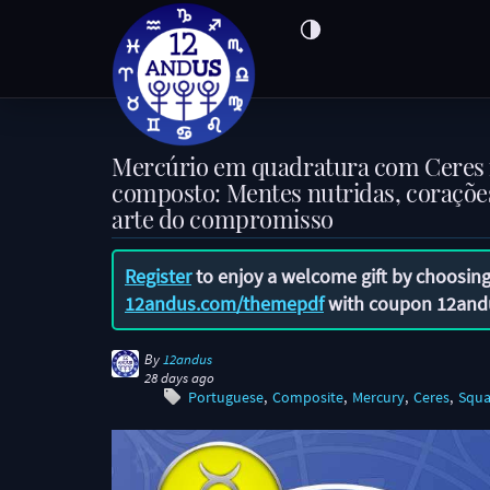
Mercúrio em quadratura com Ceres
composto: Mentes nutridas, corações
arte do compromisso
Register
to enjoy a welcome gift by choosing
12andus.com/themepdf
with coupon
12and
By
12andus
28 days ago
Portuguese
Composite
Mercury
Ceres
Squa