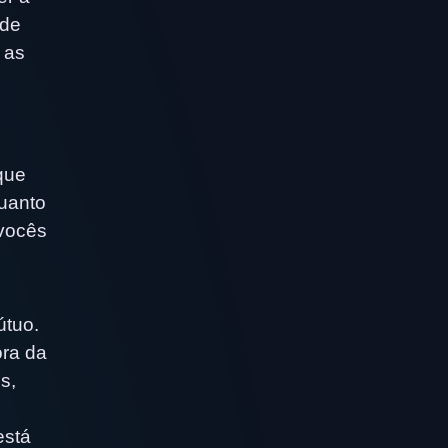
 de
 as
que
quanto
 vocês
útuo.
ra da
s,
está