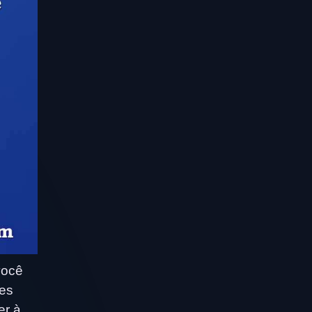
você
res
er à