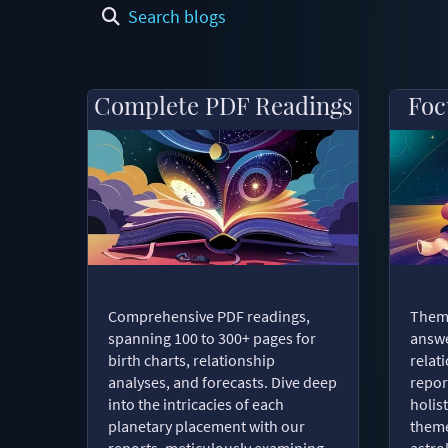
Search blogs
Complete PDF Readings
Foc
Comprehensive PDF readings,
Thema
spanning 100 to 300+ pages for
answe
birth charts, relationship
relat
analyses, and forecasts. Dive deep
repor
into the intricacies of each
holist
planetary placement with our
theme
reports, meticulously examining
astro