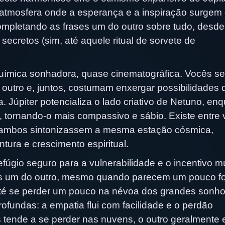
 atmosfera onde a esperança e a inspiração surgem
mpletando as frases um do outro sobre tudo, desde
ecretos (sim, até aquele ritual de sorvete de
química sonhadora, quase cinematográfica. Vocês se
outro e, juntos, costumam enxergar possibilidades 
. Júpiter potencializa o lado criativo de Netuno, en
, tornando-o mais compassivo e sábio. Existe entre
 ambos sintonizassem a mesma estação cósmica,
ura e crescimento espiritual.
fúgio seguro para a vulnerabilidade e o incentivo m
s um do outro, mesmo quando parecem um pouco fo
 até se perder um pouco na névoa dos grandes sonho
undas: a empatia flui com facilidade e o perdão
tende a se perder nas nuvens, o outro geralmente 