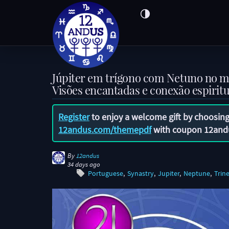
Júpiter em trígono com Netuno no ma
Visões encantadas e conexão espirit
Register
to enjoy a welcome gift by choosing
12andus.com/themepdf
with coupon
12and
By
12andus
34 days ago
Portuguese
Synastry
Jupiter
Neptune
Trin