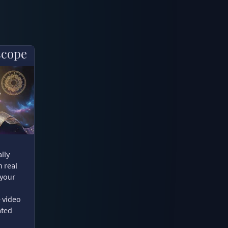
scope
ily
n real
 your
e video
ated