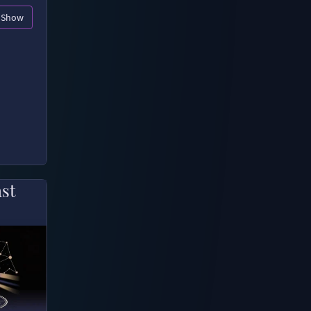
Show
ast