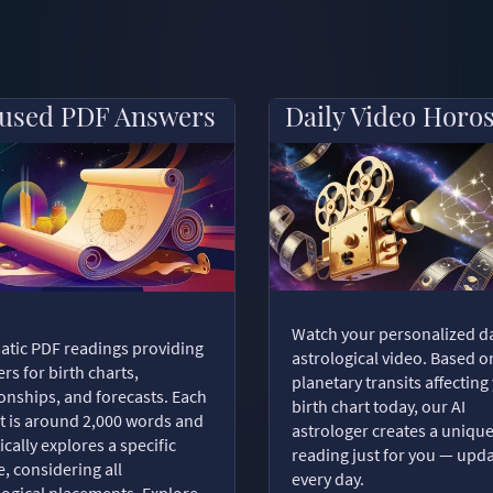
used PDF Answers
Daily Video Horo
Watch your personalized da
tic PDF readings providing
astrological video. Based o
rs for birth charts,
planetary transits affecting
ionships, and forecasts. Each
birth chart today, our AI
t is around 2,000 words and
astrologer creates a uniqu
ically explores a specific
reading just for you — upd
, considering all
every day.
logical placements. Explore