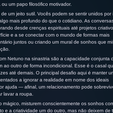
 ou um papo filosófico motivador.
de um jeito sutil. Vocês podem se sentir unidos por 
go mais profundo do que o cotidiano. As conversa
ando desde crenças espirituais até projetos criativ
erfície e a se conectar com o mundo de formas mais
luntário juntos ou criando um mural de sonhos que mi
ação.
 com Netuno na sinastria são a capacidade conjunta 
 ao outro de forma incondicional. Esse é o casal q
ezes até demais. O principal desafio aqui é manter 
tentados a ignorar a realidade em nome dos ideais
 ajuda — afinal, um relacionamento pode sobreviv
r lavar a roupa.
to mágico, misturem conscientemente os sonhos co
to e a criatividade um do outro, mas não deixem de t