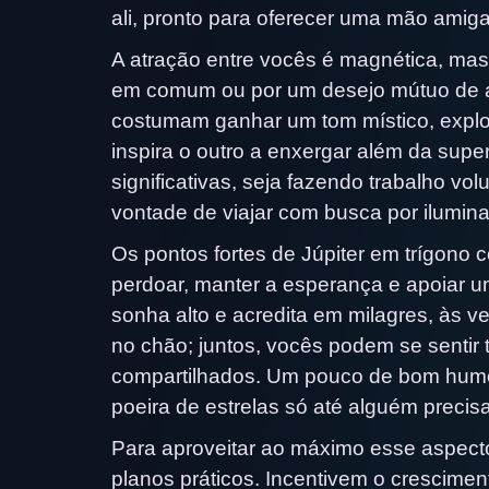
ali, pronto para oferecer uma mão amiga
A atração entre vocês é magnética, mas 
em comum ou por um desejo mútuo de al
costumam ganhar um tom místico, explor
inspira o outro a enxergar além da sup
significativas, seja fazendo trabalho vo
vontade de viajar com busca por ilumin
Os pontos fortes de Júpiter em trígono
perdoar, manter a esperança e apoiar um
sonha alto e acredita em milagres, às v
no chão; juntos, vocês podem se sentir 
compartilhados. Um pouco de bom humor
poeira de estrelas só até alguém precisa
Para aproveitar ao máximo esse aspec
planos práticos. Incentivem o crescimen