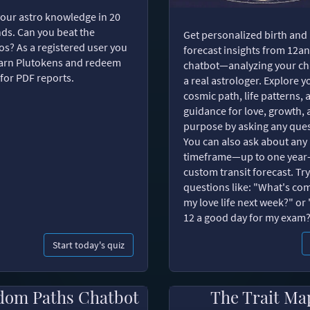
your astro knowledge in 20
ds. Can you beat the
Get personalized birth and
s? As a registered user you
forecast insights from 12an
arn Plutokens and redeem
chatbot—analyzing your cha
for PDF reports.
a real astrologer. Explore y
cosmic path, life patterns, 
guidance for love, growth,
purpose by asking any ques
You can also ask about any
timeframe—up to one year
custom transit forecast. Try
questions like: "What's com
my love life next week?" or 
12 a good day for my exam
Start today's quiz
dom Paths Chatbot
The Trait Ma