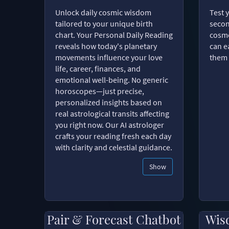
Unlock daily cosmic wisdom
Test 
tailored to your unique birth
secon
chart. Your Personal Daily Reading
cosmo
reveals how today's planetary
can e
movements influence your love
them 
life, career, finances, and
emotional well-being. No generic
horoscopes—just precise,
personalized insights based on
real astrological transits affecting
you right now. Our AI astrologer
crafts your reading fresh each day
with clarity and celestial guidance.
Show
Pair & Forecast Chatbot
Wis