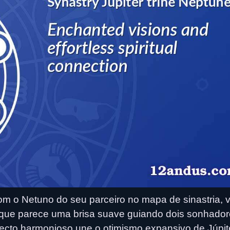
om o Netuno do seu parceiro no mapa de sinastria, 
o que parece uma brisa suave guiando dois sonhado
cto harmonioso une o otimismo expansivo de Júpit