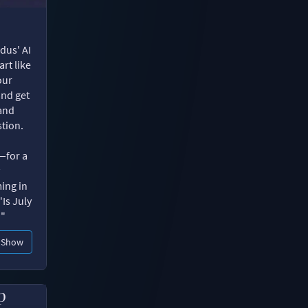
dus' AI
rt like
our
and get
 and
tion.
—for a
ing in
"Is July
?"
Show
p