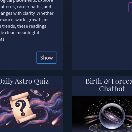
patterns, career paths, and
changes with clarity. Whether
romance, work, growth, or
e trends, these readings
de clear, meaningful
hts.
Show
Daily Astro Quiz
Birth & Forec
Chatbot