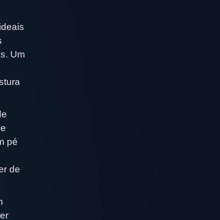
ideais
s
os. Um
stura
de
ue
um pé
er de
m
er