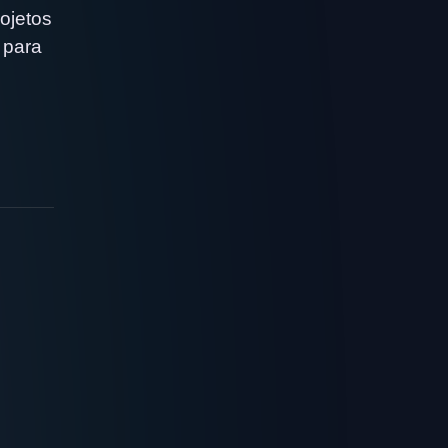
rojetos
 para