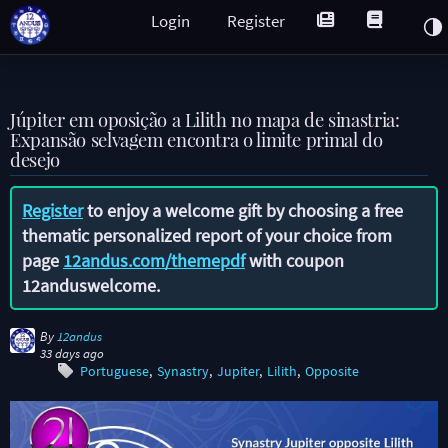
Login
Register
Júpiter em oposição a Lilith no mapa de sinastria:
Expansão selvagem encontra o limite primal do
desejo
Register
to enjoy a welcome gift by choosing a free
thematic personalized report of your choice from
page
12andus.com/themepdf
with coupon
12anduswelcome
.
By
12andus
33 days ago
Portuguese
Synastry
Jupiter
Lilith
Opposite