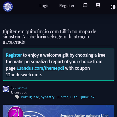
Login
Register
Júpiter em quincúncio com Lilith no mapa de
sinastria: A sabedoria selvagem da atração
inesperada
Register
to enjoy a welcome gift by choosing a free
thematic personalized report of your choice from
page
12andus.com/themepdf
with coupon
12anduswelcome
.
By
12andus
31 days ago
Portuguese
Synastry
Jupiter
Lilith
Quincunx