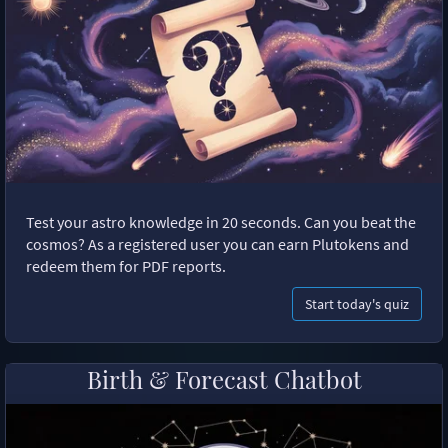
Test your astro knowledge in 20 seconds. Can you beat the
cosmos? As a registered user you can earn Plutokens and
redeem them for PDF reports.
Start today's quiz
Birth & Forecast Chatbot