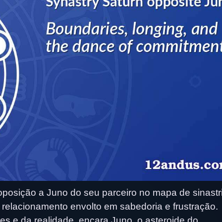
osição a Juno do seu parceiro no mapa de sinastri
 relacionamento envolto em sabedoria e frustração.
ites e da realidade, encara Juno, o asteroide do