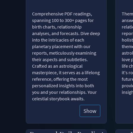
Comprehensive PDF readings,
Thema
spanning 100 to 300+ pages for
answe
birth charts, relationship
relat
analyses, and forecasts. Dive deep
repor
into the intricacies of each
holist
planetary placement with our
theme
reports, meticulously examining
astro
their aspects and subtleties.
love 
Crafted as an astrological
life 
masterpiece, it serves as a lifelong
it's 
reference, offering the most
futur
personalized insights into both
provi
you and your relationships. Your
insig
celestial storybook awaits.
Show