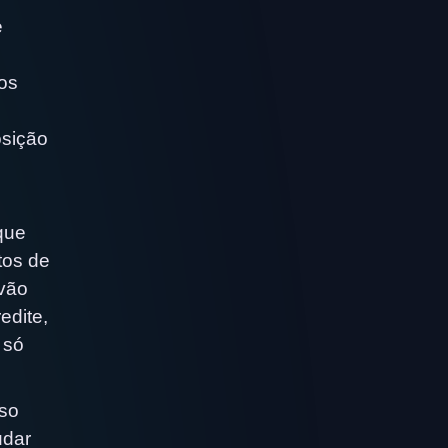
e
os
osição
que
tos de
 vão
edite,
 só
sso
udar