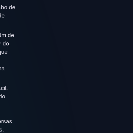
abo de
de
 Um de
r do
 que
ma
il.
do
ersas
s.