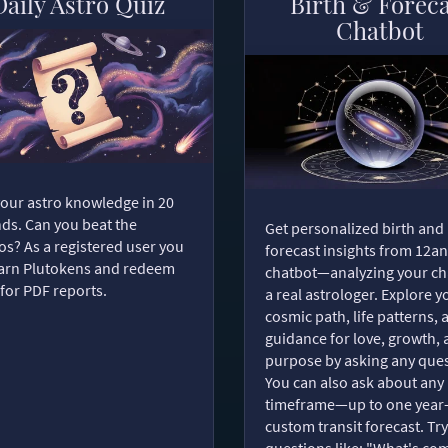
Daily Astro Quiz
Birth & Forec
Chatbot
your astro knowledge in 20
ds. Can you beat the
Get personalized birth and
s? As a registered user you
forecast insights from 12an
arn Plutokens and redeem
chatbot—analyzing your cha
for PDF reports.
a real astrologer. Explore y
cosmic path, life patterns, 
guidance for love, growth,
purpose by asking any ques
You can also ask about any
timeframe—up to one year
custom transit forecast. Try
questions like: "What's com