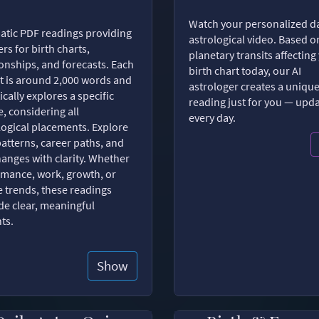
Watch your personalized da
tic PDF readings providing
astrological video. Based o
rs for birth charts,
planetary transits affecting
ionships, and forecasts. Each
birth chart today, our AI
t is around 2,000 words and
astrologer creates a uniqu
ically explores a specific
reading just for you — upd
, considering all
every day.
logical placements. Explore
patterns, career paths, and
changes with clarity. Whether
romance, work, growth, or
e trends, these readings
de clear, meaningful
hts.
Show