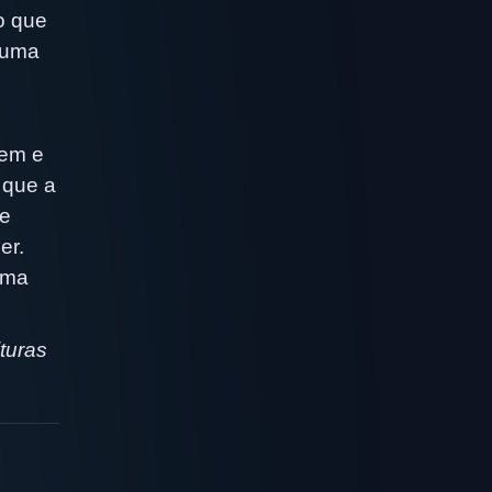
o que
 uma
rem e
 que a
se
er.
uma
turas