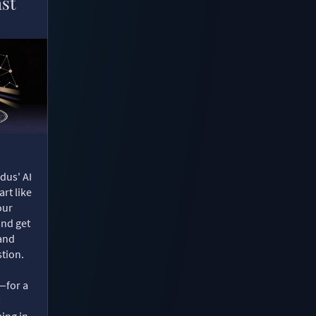
ast
dus' AI
rt like
our
and get
 and
tion.
—for a
ing in