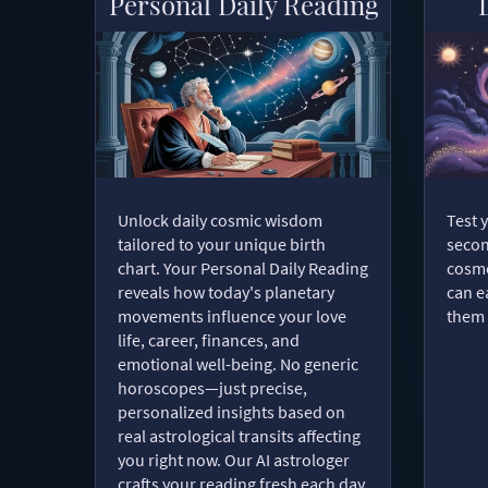
Personal Daily Reading
Unlock daily cosmic wisdom
Test 
tailored to your unique birth
secon
chart. Your Personal Daily Reading
cosmo
reveals how today's planetary
can e
movements influence your love
them 
life, career, finances, and
emotional well-being. No generic
horoscopes—just precise,
personalized insights based on
real astrological transits affecting
you right now. Our AI astrologer
crafts your reading fresh each day