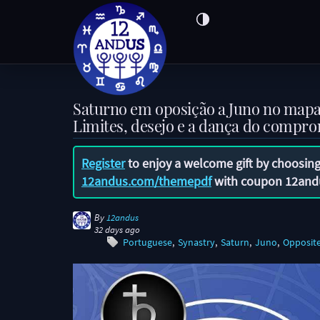
Saturno em oposição a Juno no mapa 
Limites, desejo e a dança do compr
Register
to enjoy a welcome gift by choosing
12andus.com/themepdf
with coupon
12and
By
12andus
32 days ago
Portuguese
Synastry
Saturn
Juno
Opposit