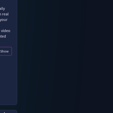
ily
n real
 your
e video
ated
Show