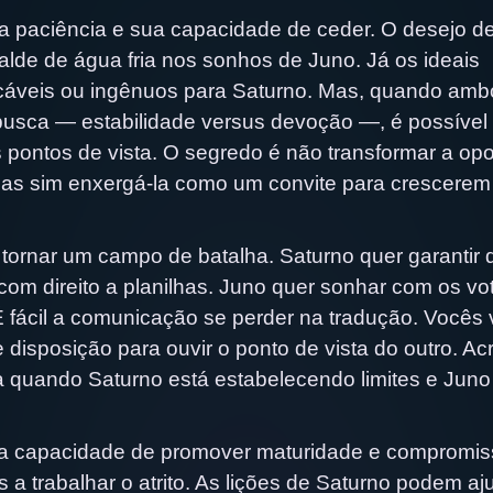
a paciência e sua capacidade de ceder. O desejo d
alde de água fria nos sonhos de Juno. Já os ideais
cáveis ou ingênuos para Saturno. Mas, quando amb
usca — estabilidade versus devoção —, é possível
s pontos de vista. O segredo é não transformar a op
mas sim enxergá-la como um convite para crescerem
ornar um campo de batalha. Saturno quer garantir 
om direito a planilhas. Juno quer sonhar com os vo
É fácil a comunicação se perder na tradução. Vocês
 disposição para ouvir o ponto de vista do outro. Acr
a quando Saturno está estabelecendo limites e Juno
na capacidade de promover maturidade e compromi
 a trabalhar o atrito. As lições de Saturno podem aj