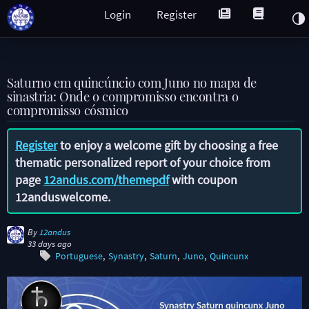
Login
Register
Saturno em quincúncio com Juno no mapa de
sinastria: Onde o compromisso encontra o
compromisso cósmico
Register
to enjoy a welcome gift by choosing a free
thematic personalized report of your choice from
page
12andus.com/themepdf
with coupon
12anduswelcome
.
By
12andus
33 days ago
Portuguese
Synastry
Saturn
Juno
Quincunx