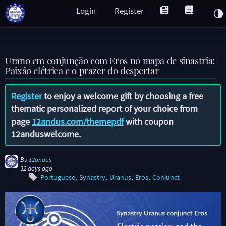
Login
Register
Urano em conjunção com Eros no mapa de sinastria:
Paixão elétrica e o prazer do despertar
Register
to enjoy a welcome gift by choosing a free
thematic personalized report of your choice from
page
12andus.com/themepdf
with coupon
12anduswelcome
.
By
12andus
32 days ago
Portuguese
Synastry
Uranus
Eros
Conjunct