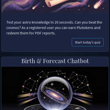
Test your astro knowledge in 20 seconds. Can you beat the
cosmos? As a registered user you can earn Plutokens and
redeem them for PDF reports.
Start today's quiz
Birth & Forecast Chatbot