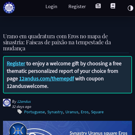
Login
Register
Urano em quadratura com Eros no mapa de
sinastria: Faíscas de paixão na tempestade da
mudança
Register
to enjoy a welcome gift by choosing a free
thematic personalized report of your choice from
page
12andus.com/themepdf
with coupon
12anduswelcome
.
By
12andus
32 days ago
Portuguese
Synastry
Uranus
Eros
Square