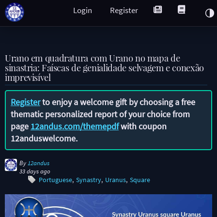
Login
Register
Urano em quadratura com Urano no mapa de
sinastria: Faíscas de genialidade selvagem e conexão
imprevisível
Register
to enjoy a welcome gift by choosing a free
thematic personalized report of your choice from
page
12andus.com/themepdf
with coupon
12anduswelcome
.
By
12andus
33 days ago
Portuguese
Synastry
Uranus
Square