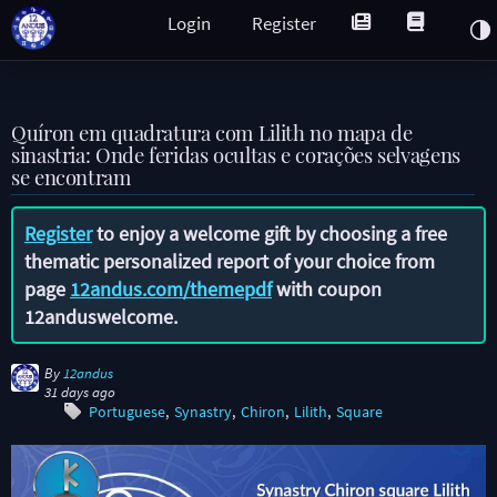
Login
Register
Quíron em quadratura com Lilith no mapa de
sinastria: Onde feridas ocultas e corações selvagens
se encontram
Register
to enjoy a welcome gift by choosing a free
thematic personalized report of your choice from
page
12andus.com/themepdf
with coupon
12anduswelcome
.
By
12andus
31 days ago
Portuguese
Synastry
Chiron
Lilith
Square