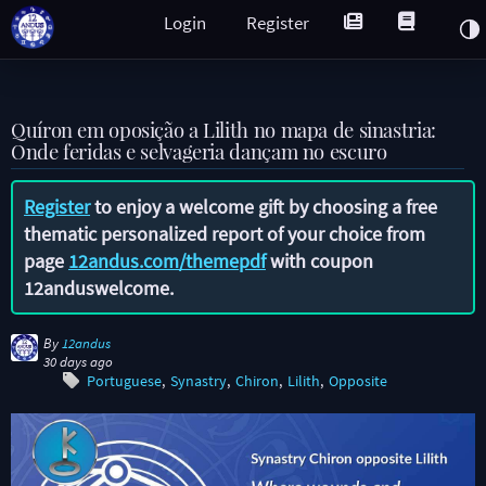
Login
Register
Quíron em oposição a Lilith no mapa de sinastria:
Onde feridas e selvageria dançam no escuro
Register
to enjoy a welcome gift by choosing a free
thematic personalized report of your choice from
page
12andus.com/themepdf
with coupon
12anduswelcome
.
By
12andus
30 days ago
Portuguese
Synastry
Chiron
Lilith
Opposite