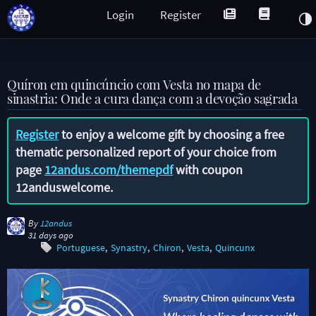
Login
Register
Quíron em quincúncio com Vesta no mapa de
sinastria: Onde a cura dança com a devoção sagrada
Register
to enjoy a welcome gift by choosing a free
thematic personalized report of your choice from
page
12andus.com/themepdf
with coupon
12anduswelcome
.
By
12andus
31 days ago
Portuguese
Synastry
Chiron
Vesta
Quincunx