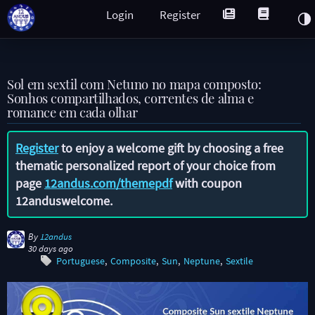
Login
Register
Sol em sextil com Netuno no mapa composto:
Sonhos compartilhados, correntes de alma e
romance em cada olhar
Register
to enjoy a welcome gift by choosing a free
thematic personalized report of your choice from
page
12andus.com/themepdf
with coupon
12anduswelcome
.
By
12andus
30 days ago
Portuguese
Composite
Sun
Neptune
Sextile