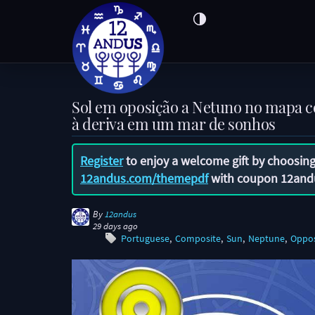
Sol em oposição a Netuno no mapa 
à deriva em um mar de sonhos
Register
to enjoy a welcome gift by choosing
12andus.com/themepdf
with coupon
12and
By
12andus
29 days ago
Portuguese
Composite
Sun
Neptune
Oppos