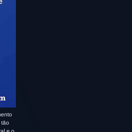
mento
 tão
al e o