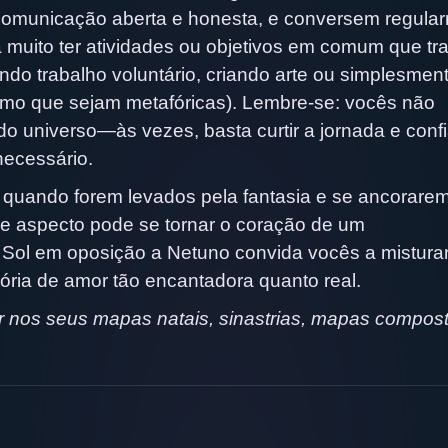
 comunicação aberta e honesta, e conversem regula
a muito ter atividades ou objetivos em comum que t
ndo trabalho voluntário, criando arte ou simplesmen
smo que sejam metafóricas). Lembre-se: vocês não
o universo—às vezes, basta curtir a jornada e confi
necessário.
 quando forem levados pela fantasia e se ancorare
se aspecto pode se tornar o coração de um
 Sol em oposição a Netuno convida vocês a mistura
ória de amor tão encantadora quanto real.
 nos seus mapas natais, sinastrias, mapas compos