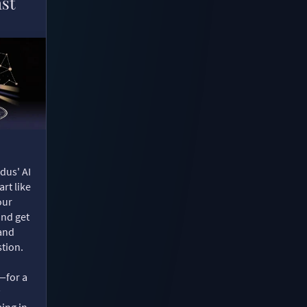
ast
dus' AI
rt like
our
and get
 and
tion.
—for a
ing in