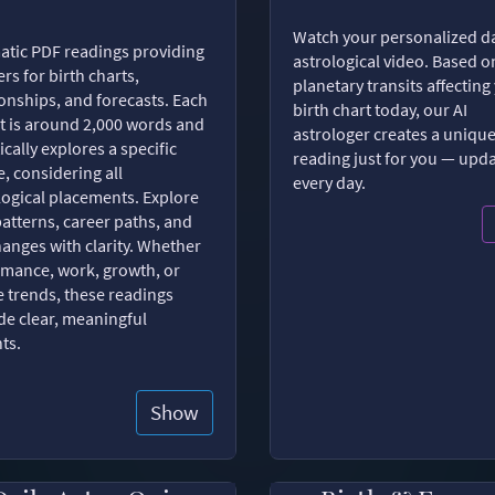
Watch your personalized da
tic PDF readings providing
astrological video. Based o
rs for birth charts,
planetary transits affecting
ionships, and forecasts. Each
birth chart today, our AI
t is around 2,000 words and
astrologer creates a uniqu
ically explores a specific
reading just for you — upd
, considering all
every day.
logical placements. Explore
patterns, career paths, and
changes with clarity. Whether
romance, work, growth, or
e trends, these readings
de clear, meaningful
hts.
Show