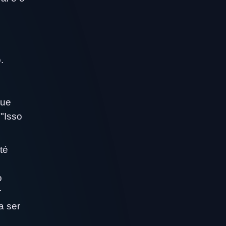
.
que
"Isso
té
o
r
a ser