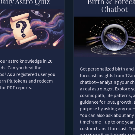
Daily Astro Quiz
Birth & Forec
Chatbot
your astro knowledge in 20
ds. Can you beat the
Get personalized birth and
s? As a registered user you
forecast insights from 12an
arn Plutokens and redeem
chatbot—analyzing your cha
for PDF reports.
a real astrologer. Explore y
cosmic path, life patterns, 
guidance for love, growth,
purpose by asking any ques
You can also ask about any
timeframe—up to one year
custom transit forecast. Try
questions like: "What's com