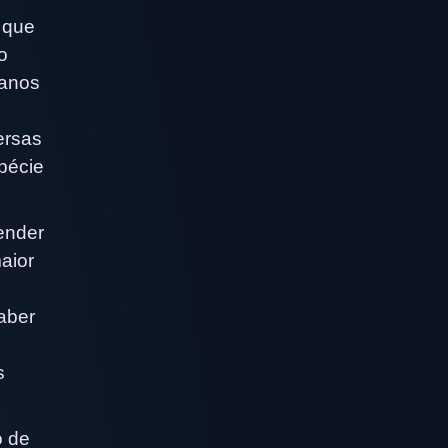
 que
o
lanos
ersas
pécie
ender
aior
saber
s
o de