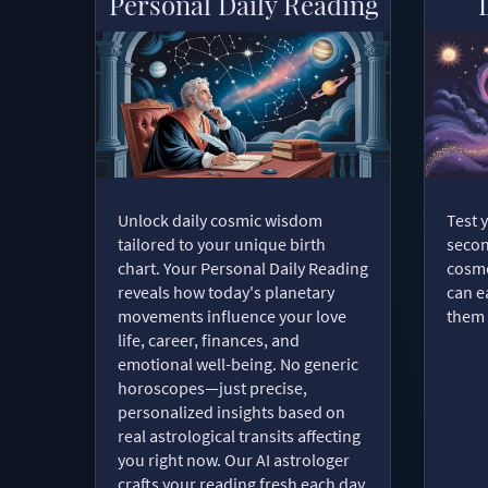
Personal Daily Reading
Unlock daily cosmic wisdom
Test 
tailored to your unique birth
secon
chart. Your Personal Daily Reading
cosmo
reveals how today's planetary
can e
movements influence your love
them 
life, career, finances, and
emotional well-being. No generic
horoscopes—just precise,
personalized insights based on
real astrological transits affecting
you right now. Our AI astrologer
crafts your reading fresh each day