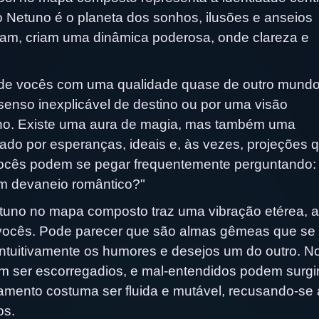
o Netuno é o planeta dos sonhos, ilusões e anseios
ram, criam uma dinâmica poderosa, onde clareza e
 de vocês com uma qualidade quase de outro mundo
senso inexplicável de destino ou por uma visão
ano. Existe uma aura de magia, mas também uma
ado por esperanças, ideais e, às vezes, projeções 
ocês podem se pegar frequentemente perguntando: 
m devaneio romântico?"
uno no mapa composto traz uma vibração etérea, a
 vocês. Pode parecer que são almas gêmeas que se
tuitivamente os humores e desejos um do outro. N
m ser escorregadios, e mal-entendidos podem surgi
mento costuma ser fluida e mutável, recusando-se 
os.