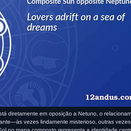
tá diretamente em oposição a Netuno, o relaciona
ante—às vezes lindamente misterioso, outras vezes
ol no mapa composto representa a identidade centr