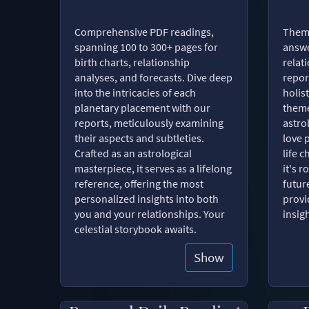
Comprehensive PDF readings,
Thema
spanning 100 to 300+ pages for
answe
birth charts, relationship
relat
analyses, and forecasts. Dive deep
repor
into the intricacies of each
holist
planetary placement with our
theme
reports, meticulously examining
astro
their aspects and subtleties.
love 
Crafted as an astrological
life 
masterpiece, it serves as a lifelong
it's 
reference, offering the most
futur
personalized insights into both
provi
you and your relationships. Your
insig
celestial storybook awaits.
Show