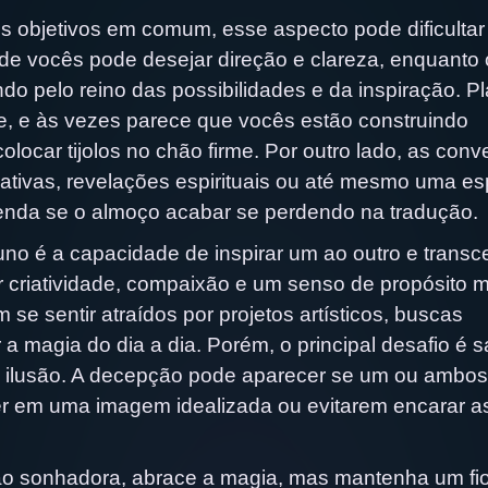
s objetivos em comum, esse aspecto pode dificultar
de vocês pode desejar direção e clareza, enquanto 
do pelo reino das possibilidades e da inspiração. P
e, e às vezes parece que vocês estão construindo
locar tijolos no chão firme. Por outro lado, as conv
iativas, revelações espirituais ou até mesmo uma es
nda se o almoço acabar se perdendo na tradução.
uno é a capacidade de inspirar um ao outro e transc
criatividade, compaixão e um senso de propósito m
se sentir atraídos por projetos artísticos, buscas
 a magia do dia a dia. Porém, o principal desafio é 
 e ilusão. A decepção pode aparecer se um ou ambos
er em uma imagem idealizada ou evitarem encarar a
ão sonhadora, abrace a magia, mas mantenha um fi