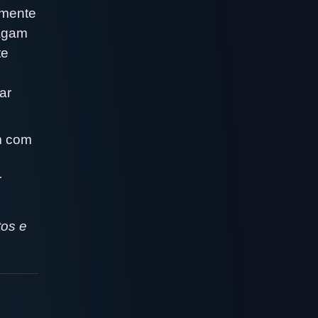
rmente
ragam
te
ar
m com
r
tos e