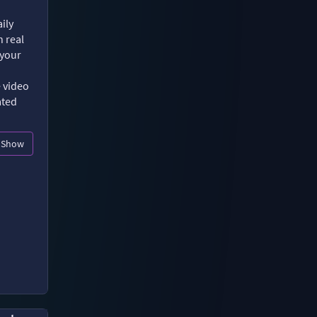
ily
n real
 your
e video
ated
Show