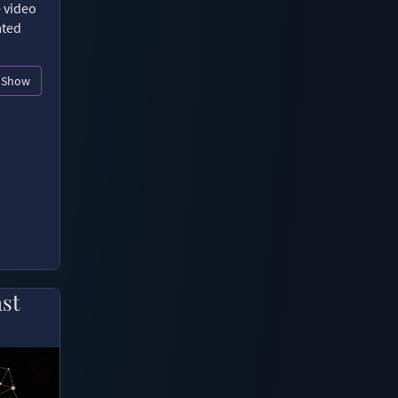
e video
ated
Show
ast