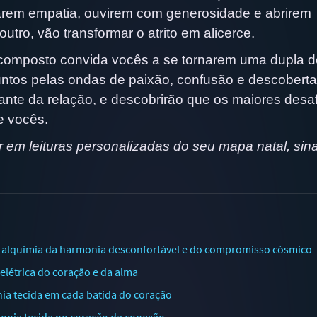
carem empatia, ouvirem com generosidade e abrirem
utro, vão transformar o atrito em alicerce.
composto convida vocês a se tornarem uma dupla d
ntos pelas ondas de paixão, confusão e descoberta
nte da relação, e descobrirão que os maiores desaf
e vocês.
em leituras personalizadas do seu mapa natal, sinas
 alquimia da harmonia desconfortável e do compromisso cósmico
létrica do coração e da alma
ia tecida em cada batida do coração
onia tecida no coração da conexão