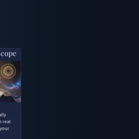
scope
ily
n real
 your