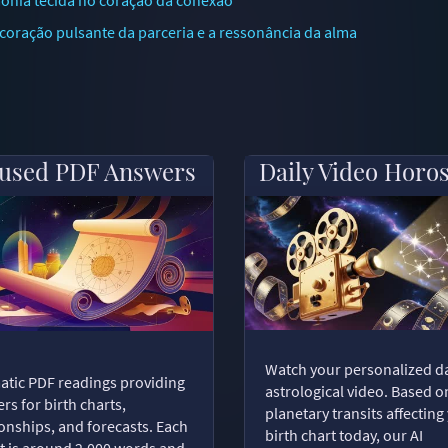
oração pulsante da parceria e a ressonância da alma
used PDF Answers
Daily Video Horo
Watch your personalized da
tic PDF readings providing
astrological video. Based o
rs for birth charts,
planetary transits affecting
ionships, and forecasts. Each
birth chart today, our AI
t is around 2,000 words and