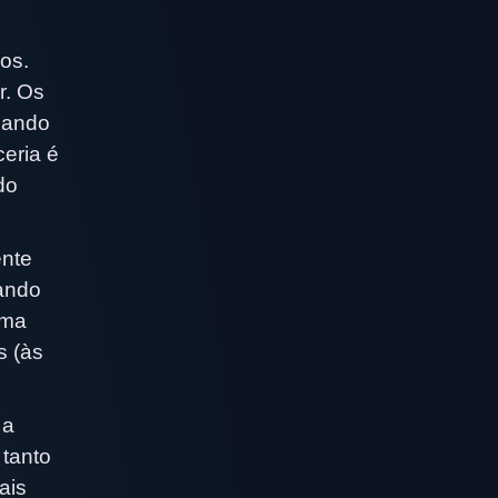
os.
r. Os
cando
ceria é
do
ente
uando
uma
s (às
 a
 tanto
ais