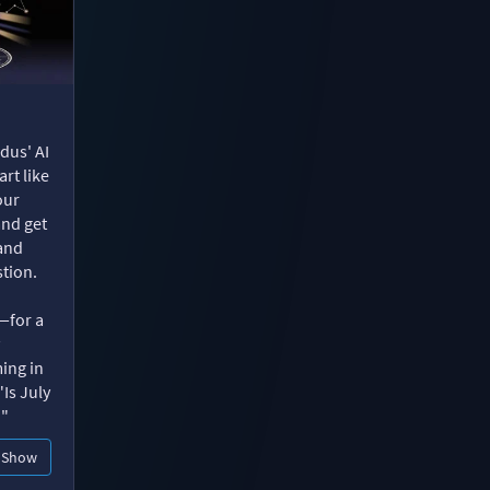
dus' AI
rt like
our
and get
 and
tion.
—for a
ing in
"Is July
?"
Show