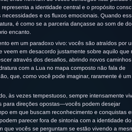
 representa a identidade central e o propósito consc
as necessidades e os fluxos emocionais. Quando es
tura, é como se a parceria dançasse ao som de do
rio encanto.
ento em um paradoxo vivo: vocês são atraídos por 
e veem em desacordo justamente sobre aquilo que 
rescer através dos desafios, abrindo novos caminhos
uadratura com a Lua no mapa composto não fala de
ão, que, como você pode imaginar, raramente é um
do, às vezes tempestuoso, sempre intensamente viv
s para direções opostas—vocês podem desejar
mpo em que buscam reconhecimento e conquistas 
odem parecer fora de sintonia com a identidade do
m que vocês se perguntam se estão vivendo a mes