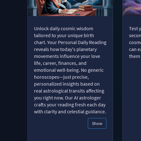
Unlock daily cosmic wisdom
Test 
tailored to your unique birth
secon
chart. Your Personal Daily Reading
cosmo
reveals how today's planetary
can e
movements influence your love
them 
life, career, finances, and
emotional well-being. No generic
horoscopes—just precise,
personalized insights based on
real astrological transits affecting
you right now. Our AI astrologer
crafts your reading fresh each day
with clarity and celestial guidance.
Show