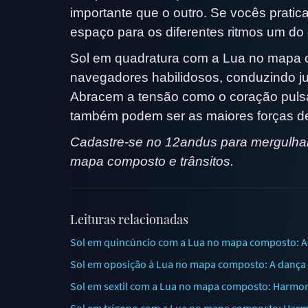
importante que o outro. Se vocês prati
espaço para os diferentes ritmos um do o
Sol em quadratura com a Lua no mapa 
navegadores habilidosos, conduzindo ju
Abracem a tensão como o coração pulsa
também podem ser as maiores forças d
Cadastre-se no 12andus para mergulhar 
mapa composto e trânsitos.
Leituras relacionadas
Sol em quincúncio com a Lua no mapa composto: A
Sol em oposição à Lua no mapa composto: A dança e
Sol em sextil com a Lua no mapa composto: Harmon
Sol em trígono com a Lua no mapa composto: Harm