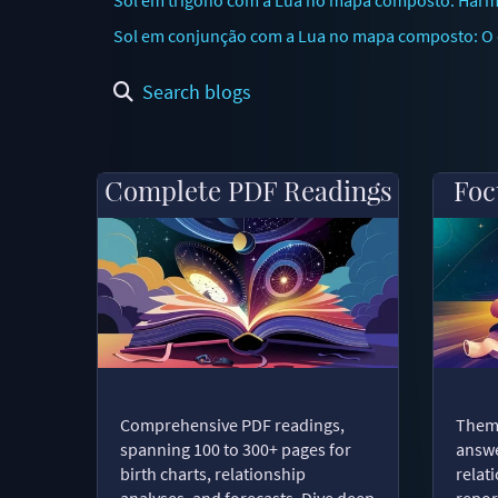
Sol em conjunção com a Lua no mapa composto: O c
Search blogs
Complete PDF Readings
Foc
Comprehensive PDF readings,
Thema
spanning 100 to 300+ pages for
answe
birth charts, relationship
relat
analyses, and forecasts. Dive deep
repor