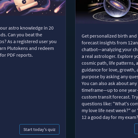
your astro knowledge in 20
ds. Can you beat the
Get personalized birth and
s? As a registered user you
forecast insights from 12an
arn Plutokens and redeem
chatbot—analyzing your cha
for PDF reports.
a real astrologer. Explore y
cosmic path, life patterns, 
guidance for love, growth,
purpose by asking any ques
You can also ask about any
timeframe—up to one year
custom transit forecast. Try
questions like: "What's com
my love life next week?" or 
12 a good day for my exam
Start today's quiz