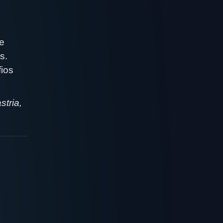
e
s.
ios
tria,