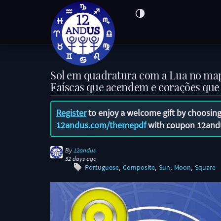
Sol em quadratura com a Lua no ma
Faíscas que acendem e corações que
Register
to enjoy a welcome gift by choosing
12andus.com/themepdf
with coupon
12and
By
12andus
32 days ago
Portuguese
Composite
Sun
Moon
Square