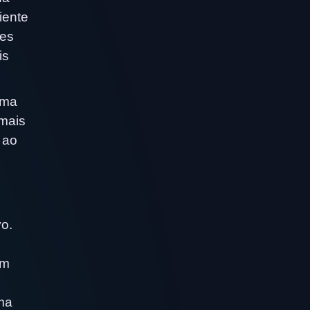
iente
ses
is
uma
mais
 ao
o.
em
ma