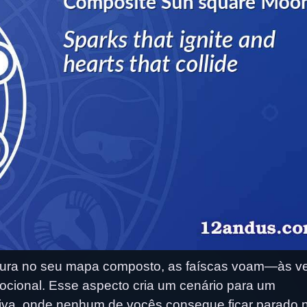
tura no seu mapa composto, as faíscas voam—às v
ocional. Esse aspecto cria um cenário para um
tiva, onde nenhum de vocês consegue ficar parado 