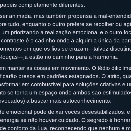
 papéis completamente diferentes.
ser animada, mas também propensa a mal-entendid
e tudo, enquanto o outro prefere se recolher ou agi
um priorizando a realização emocional e o outro fo
 contraste é o cadinho onde a alquimia única da par
momentos em que os fios se cruzam—talvez discutin
a-louças—já estão no caminho para a harmonia.
em manter as coisas em movimento. O tédio dificilm
ês ficarão presos em padrões estagnados. O atrito, q
sformar em combustível para soluções criativas e 
nto se torna um espaço onde ambos são estimulado
ovocados) a buscar mais autoconhecimento.
dade emocional pode deixar vocês desestabilizados, e
energia se não houver cuidado. O segredo é honrar
 de conforto da Lua, reconhecendo que nenhum é m