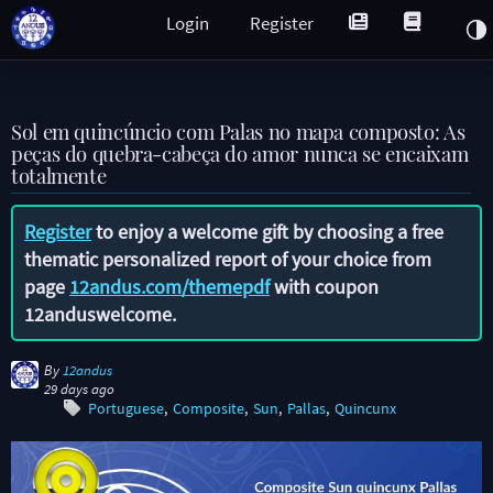
Login
Register
Sol em quincúncio com Palas no mapa composto: As
peças do quebra-cabeça do amor nunca se encaixam
totalmente
Register
to enjoy a welcome gift by choosing a free
thematic personalized report of your choice from
page
12andus.com/themepdf
with coupon
12anduswelcome
.
By
12andus
29 days ago
Portuguese
Composite
Sun
Pallas
Quincunx