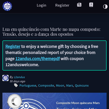
Login
Register
Lua em quincúncio com Marte no mapa composto:
Tensão, desejo e a dança dos opostos
Register
to enjoy a welcome gift by choosing a free
thematic personalized report of your choice from
page
12andus.com/themepdf
with coupon
12anduswelcome
.
By
12andus
30 days ago
Portuguese
Composite
Moon
Mars
Quincunx