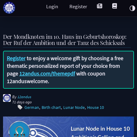
Login
Register
Der Mondknoten im 10. Haus im Geburtshoroskop:
Der Ruf der Ambition und der Tanz des Schicksals
Register
to enjoy a welcome gift by choosing a free
thematic personalized report of your choice from
page
12andus.com/themepdf
with coupon
12anduswelcome
.
By
12andus
71 days ago
German
Birth chart
Lunar Node
House 10