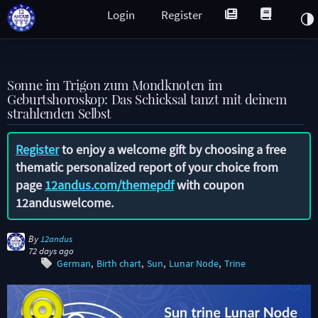
Login
Register
Sonne im Trigon zum Mondknoten im
Geburtshoroskop: Das Schicksal tanzt mit deinem
strahlenden Selbst
Register
to enjoy a welcome gift by choosing a free
thematic personalized report of your choice from
page
12andus.com/themepdf
with coupon
12anduswelcome
.
By
12andus
72 days ago
German
Birth chart
Sun
Lunar Node
Trine