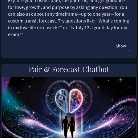
Explore your cosmic path, life patterns, and get guidance
for love, growth, and purpose by asking any question. You
can also ask about any timeframe—up to one year—for a
custom transit forecast. Try questions like: "What's coming
in my love life next week?" or "Is July 12 a good day for my
exam?"
Show
Pair & Forecast Chatbot