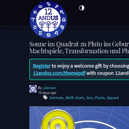
Sonne im Quadrat zu Pluto im Gebu
Machtspiele, Transformation und Ph
Register
to enjoy a welcome gift by choosing
12andus.com/themepdf
with coupon
12and
By
12andus
73 days ago
German
Birth chart
Sun
Pluto
Square