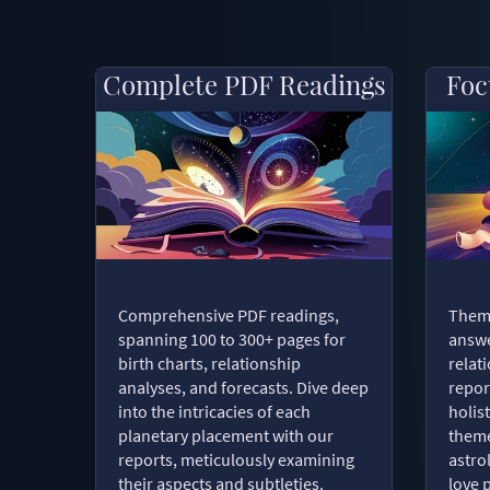
Complete PDF Readings
Foc
Comprehensive PDF readings,
Thema
spanning 100 to 300+ pages for
answe
birth charts, relationship
relat
analyses, and forecasts. Dive deep
repor
into the intricacies of each
holist
planetary placement with our
theme
reports, meticulously examining
astro
their aspects and subtleties.
love 