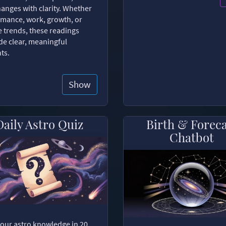
changes with clarity. Whether
romance, work, growth, or
e trends, these readings
de clear, meaningful
hts.
Show
Daily Astro Quiz
Birth & Forec
Chatbot
your astro knowledge in 20