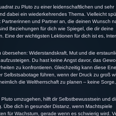
drat zu Pluto zu einer leidenschaftlichen und sehr
ind dabei ein wiederkehrendes Thema. Vielleicht spü
st Partnerinnen und Partner an, die deinen Wunsch 
nd Beziehungen für dich wie Spiegel, die dir deine
Eine der wichtigsten Lektionen für dich ist es, Inten
u übersehen: Widerstandskraft, Mut und die erstaunl
e aufzusteigen. Du hast keine Angst davor, das Gew
eiten zu konfrontieren. Gleichzeitig kann diese Ene
er Selbstsabotage führen, wenn der Druck zu groß wi
 heimlich die Weltherrschaft zu planen – keine Sorge
Pluto umzugehen, hilft dir Selbstbewusstsein und d
. Übe dich in gesunder Distanz, wenn Machtspiele
en für Wachstum, gerade wenn es schwierig wird. V