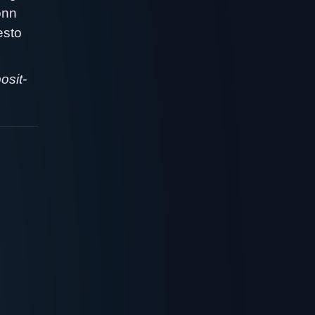
önn
esto
osit-