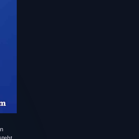
en
steht