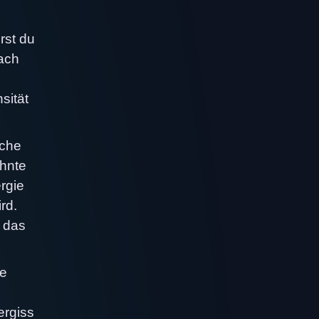
rst du
nach
sität
iche
ohnte
rgie
rd.
, das
ie
ergiss