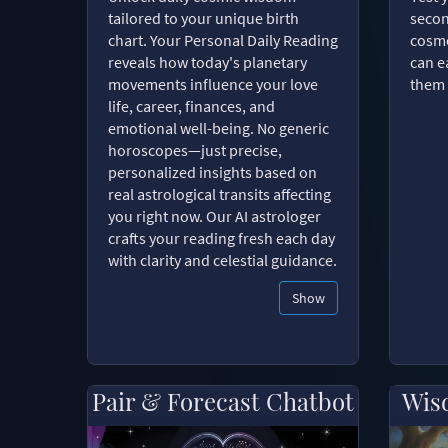
tailored to your unique birth
secon
chart. Your Personal Daily Reading
cosmo
reveals how today's planetary
can e
movements influence your love
them 
life, career, finances, and
emotional well-being. No generic
horoscopes—just precise,
personalized insights based on
real astrological transits affecting
you right now. Our AI astrologer
crafts your reading fresh each day
with clarity and celestial guidance.
Show
Pair & Forecast Chatbot
Wis