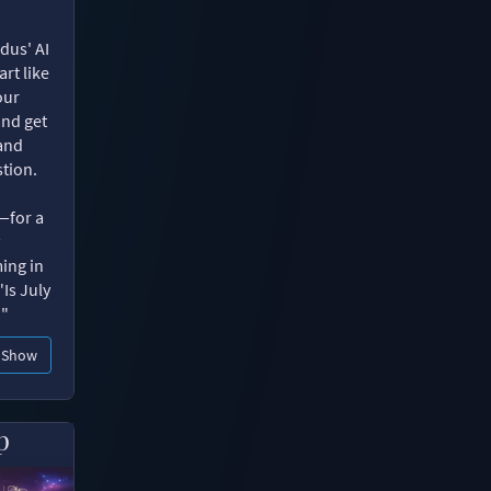
dus' AI
rt like
our
and get
 and
tion.
—for a
ing in
"Is July
?"
Show
p