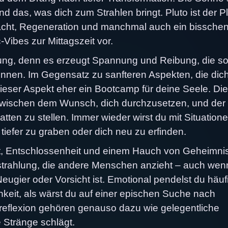
nd das, was dich zum Strahlen bringt. Pluto ist der P
acht, Regeneration und manchmal auch ein bissche
-Vibes zur Mittagszeit vor.
gung, denn es erzeugt Spannung und Reibung, die s
nnen. Im Gegensatz zu sanfteren Aspekten, die dic
eser Aspekt eher ein Bootcamp für deine Seele. Die
 zwischen dem Wunsch, dich durchzusetzen, und der
tten zu stellen. Immer wieder wirst du mit Situation
 tiefer zu graben oder dich neu zu erfinden.
ität, Entschlossenheit und einem Hauch von Geheimni
strahlung, die andere Menschen anzieht – auch wen
eugier oder Vorsicht ist. Emotional pendelst du häuf
hkeit, als wärst du auf einer epischen Suche nach
treflexion gehören genauso dazu wie gelegentliche
 Stränge schlägt.