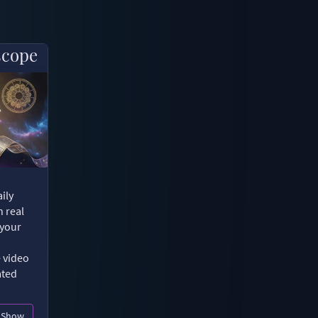
scope
ily
n real
 your
e video
ated
Show