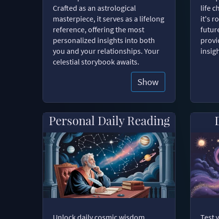
Crafted as an astrological
life 
masterpiece, it serves as a lifelong
it's 
reference, offering the most
futur
personalized insights into both
provi
you and your relationships. Your
insig
celestial storybook awaits.
Show
Personal Daily Reading
Unlock daily cosmic wisdom
Test 