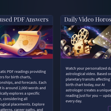
used PDF Answers
Daily Video Horo
Watch your personalized da
tic PDF readings providing
astrological video. Based o
rs for birth charts,
planetary transits affecting
ionships, and forecasts. Each
birth chart today, our AI
t is around 2,000 words and
astrologer creates a uniqu
ically explores a specific
reading just for you — upd
, considering all
every day.
logical placements. Explore
patterns, career paths, and