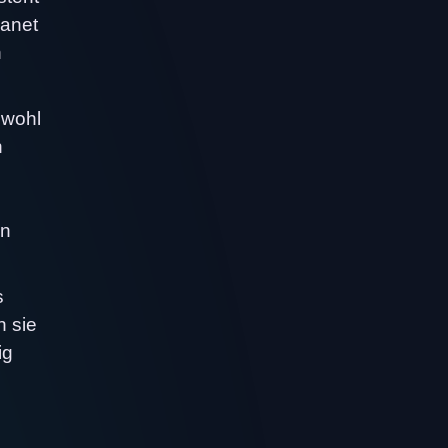
lanet
n
owohl
h
en
s
n sie
ig