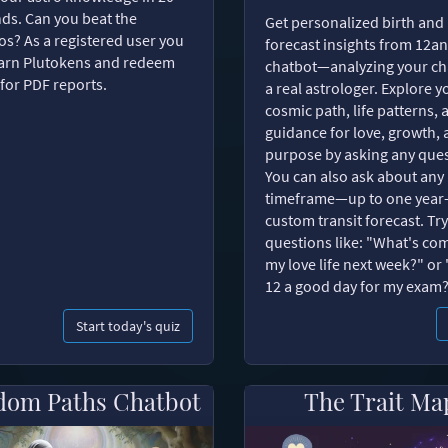
ds. Can you beat the
Get personalized birth and
s? As a registered user you
forecast insights from 12an
arn Plutokens and redeem
chatbot—analyzing your cha
for PDF reports.
a real astrologer. Explore y
cosmic path, life patterns, 
guidance for love, growth,
purpose by asking any ques
You can also ask about any
timeframe—up to one year
custom transit forecast. Try
questions like: "What's com
my love life next week?" or 
12 a good day for my exam
Start today's quiz
dom Paths Chatbot
The Trait Ma