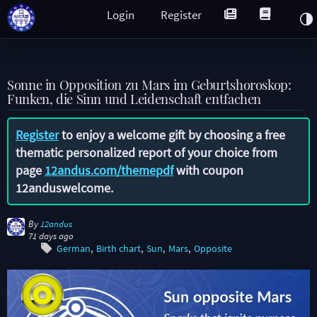
Login
Register
Sonne in Opposition zu Mars im Geburtshoroskop:
Funken, die Sinn und Leidenschaft entfachen
Register
to enjoy a welcome gift by choosing a free
thematic personalized report of your choice from
page
12andus.com/themepdf
with coupon
12anduswelcome
.
By
12andus
71 days ago
German
Birth chart
Sun
Mars
Opposite