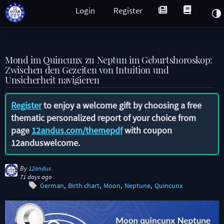
Login
Register
Mond im Quincunx zu Neptun im Geburtshoroskop:
Zwischen den Gezeiten von Intuition und
Unsicherheit navigieren
Register
to enjoy a welcome gift by choosing a free
thematic personalized report of your choice from
page
12andus.com/themepdf
with coupon
12anduswelcome
.
By
12andus
71 days ago
German
Birth chart
Moon
Neptune
Quincunx