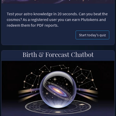
Test your astro knowledge in 20 seconds. Can you beat the
cosmos? As a registered user you can earn Plutokens and
redeem them for PDF reports.
Start today's quiz
Birth & Forecast Chatbot