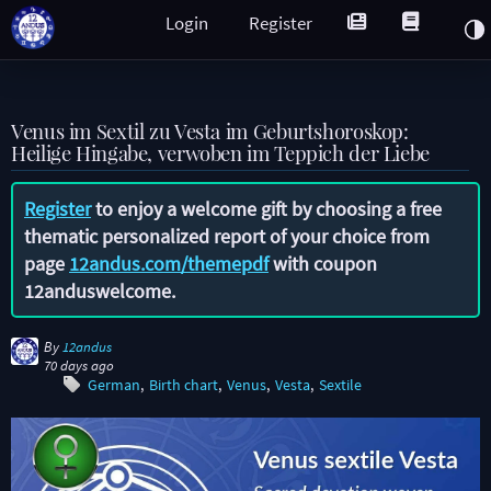
Login
Register
Venus im Sextil zu Vesta im Geburtshoroskop:
Heilige Hingabe, verwoben im Teppich der Liebe
Register
to enjoy a welcome gift by choosing a free
thematic personalized report of your choice from
page
12andus.com/themepdf
with coupon
12anduswelcome
.
By
12andus
70 days ago
German
Birth chart
Venus
Vesta
Sextile