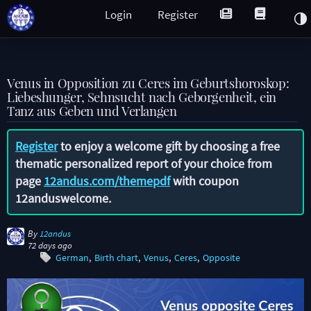
Login
Register
Venus in Opposition zu Ceres im Geburtshoroskop:
Liebeshunger, Sehnsucht nach Geborgenheit, ein
Tanz aus Geben und Verlangen
Register
to enjoy a welcome gift by choosing a free
thematic personalized report of your choice from
page
12andus.com/themepdf
with coupon
12anduswelcome
.
By
12andus
72 days ago
German
Birth chart
Venus
Ceres
Opposite