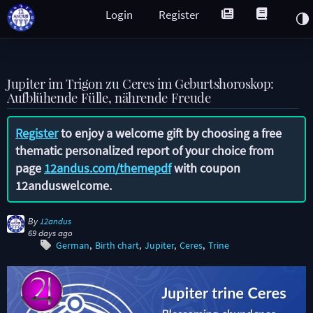
Login
Register
Jupiter im Trigon zu Ceres im Geburtshoroskop:
Aufblühende Fülle, nährende Freude
Register
to enjoy a welcome gift by choosing a free
thematic personalized report of your choice from
page
12andus.com/themepdf
with coupon
12anduswelcome
.
By
12andus
69 days ago
German
Birth chart
Jupiter
Ceres
Trine