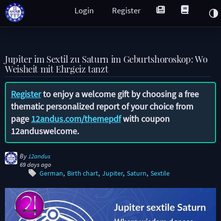
Login
Register
Jupiter im Sextil zu Saturn im Geburtshoroskop: Wo
Weisheit mit Ehrgeiz tanzt
Register
to enjoy a welcome gift by choosing a free
thematic personalized report of your choice from
page
12andus.com/themepdf
with coupon
12anduswelcome
.
By
12andus
69 days ago
German
Birth chart
Jupiter
Saturn
Sextile