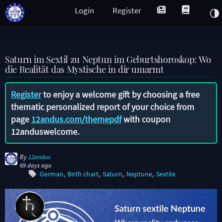
Login
Register
Saturn im Sextil zu Neptun im Geburtshoroskop: Wo
die Realität das Mystische in dir umarmt
Register
to enjoy a welcome gift by choosing a free
thematic personalized report of your choice from
page
12andus.com/themepdf
with coupon
12anduswelcome
.
By
12andus
69 days ago
German
Birth chart
Saturn
Neptune
Sextile