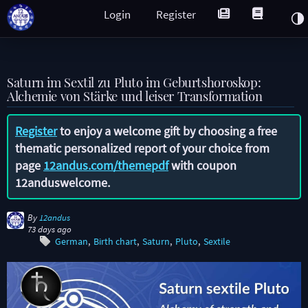
Login
Register
Saturn im Sextil zu Pluto im Geburtshoroskop:
Alchemie von Stärke und leiser Transformation
Register
to enjoy a welcome gift by choosing a free
thematic personalized report of your choice from
page
12andus.com/themepdf
with coupon
12anduswelcome
.
By
12andus
73 days ago
German
Birth chart
Saturn
Pluto
Sextile