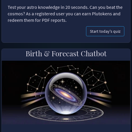
Test your astro knowledge in 20 seconds. Can you beat the
cosmos? As a registered user you can earn Plutokens and
redeem them for PDF reports.
Start today's quiz
Birth & Forecast Chatbot