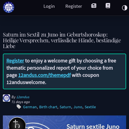
Login
Register
Saturn im Sextil zu Juno im Geburtshoroskop:
Heilige Versprechen, verlässliche Hände, beständige
Liebe
Register
to enjoy a welcome gift by choosing a free
thematic personalized report of your choice from
page
12andus.com/themepdf
with coupon
12anduswelcome
.
By
12andus
71 days ago
German
Birth chart
Saturn
Juno
Sextile