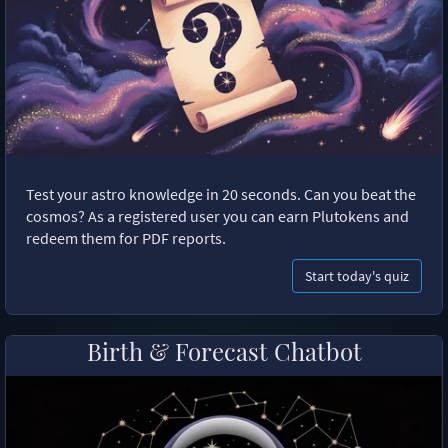
Test your astro knowledge in 20 seconds. Can you beat the
cosmos? As a registered user you can earn Plutokens and
redeem them for PDF reports.
Start today's quiz
Birth & Forecast Chatbot