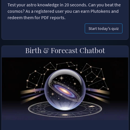
Test your astro knowledge in 20 seconds. Can you beat the
cosmos? As a registered user you can earn Plutokens and
redeem them for PDF reports.
Start today's quiz
Birth & Forecast Chatbot