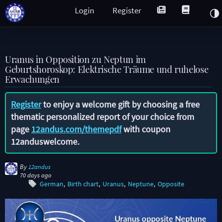
Login
Register
Uranus in Opposition zu Neptun im
Geburtshoroskop: Elektrische Träume und ruhelose
Erwachungen
Register
to enjoy a welcome gift by choosing a free
thematic personalized report of your choice from
page
12andus.com/themepdf
with coupon
12anduswelcome
.
By
12andus
70 days ago
German
Birth chart
Uranus
Neptune
Opposite