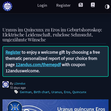
Login
Register
Uranus im Quincunx zu Eros im Geburtshoroskop:
Elektrische Leidenschaft, ruhelose Sehnsucht,
ungezähmte Wünsche
Register
to enjoy a welcome gift by choosing a free
thematic personalized report of your choice from
page
12andus.com/themepdf
with coupon
12anduswelcome
.
By
12andus
72 days ago
German
Birth chart
Uranus
Eros
Quincunx