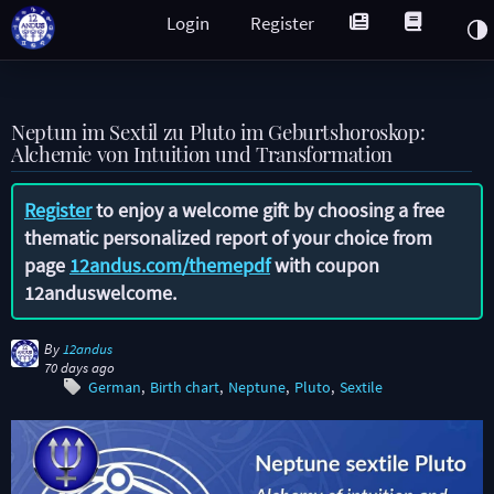
Login
Register
Neptun im Sextil zu Pluto im Geburtshoroskop:
Alchemie von Intuition und Transformation
Register
to enjoy a welcome gift by choosing a free
thematic personalized report of your choice from
page
12andus.com/themepdf
with coupon
12anduswelcome
.
By
12andus
70 days ago
German
Birth chart
Neptune
Pluto
Sextile