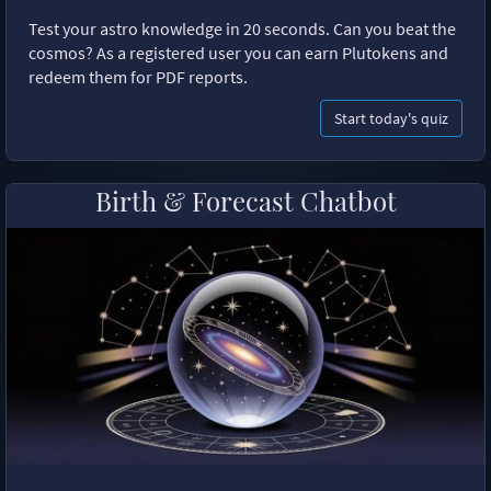
Test your astro knowledge in 20 seconds. Can you beat the
cosmos? As a registered user you can earn Plutokens and
redeem them for PDF reports.
Start today's quiz
Birth & Forecast Chatbot