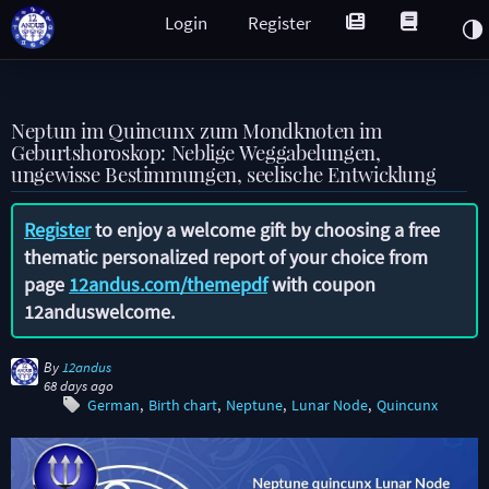
Login
Register
Neptun im Quincunx zum Mondknoten im
Geburtshoroskop: Neblige Weggabelungen,
ungewisse Bestimmungen, seelische Entwicklung
Register
to enjoy a welcome gift by choosing a free
thematic personalized report of your choice from
page
12andus.com/themepdf
with coupon
12anduswelcome
.
By
12andus
68 days ago
German
Birth chart
Neptune
Lunar Node
Quincunx