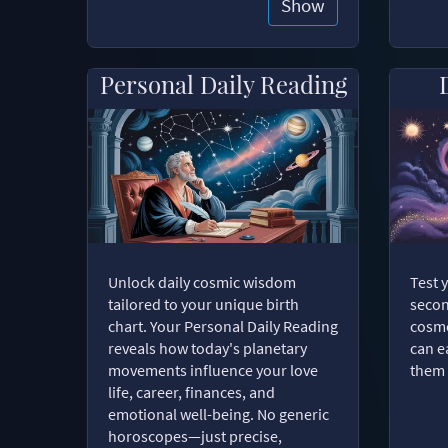
Show
Personal Daily Reading
Unlock daily cosmic wisdom
Test 
tailored to your unique birth
secon
chart. Your Personal Daily Reading
cosmo
reveals how today's planetary
can e
movements influence your love
them 
life, career, finances, and
emotional well-being. No generic
horoscopes—just precise,