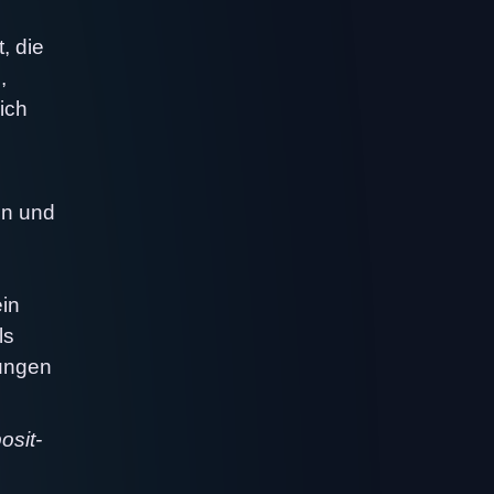
, die
,
ich
en und
ein
ls
zungen
osit-