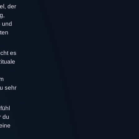
el, der
g,
- und
iten
cht es
ituale
um
zu sehr
fühl
r du
eine