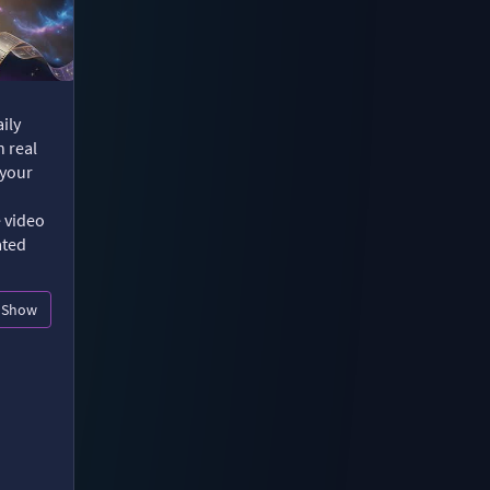
ily
n real
 your
e video
ated
Show