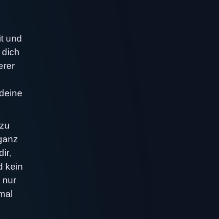
t und
 dich
erer
deine
 zu
 ganz
ir,
d kein
 nur
mal