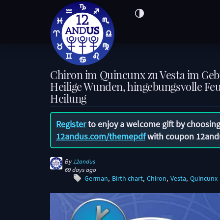
Chiron im Quincunx zu Vesta im Ge
Heilige Wunden, hingebungsvolle Feu
Heilung
Register
to enjoy a welcome gift by choosing
12andus.com/themepdf
with coupon
12and
By
12andus
69 days ago
German
Birth chart
Chiron
Vesta
Quincunx