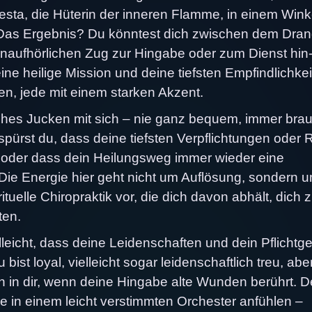
 Vesta, die Hüterin der inneren Flamme, in einem Wink
 Das Ergebnis? Du könntest dich zwischen dem Dran
aufhörlichen Zug zur Hingabe oder zum Dienst hin
eine heilige Mission und deine tiefsten Empfindlichke
en, jede mit einem starken Akzent.
ches Jucken mit sich – nie ganz bequem, immer brau
spürst du, dass deine tiefsten Verpflichtungen oder R
oder dass dein Heilungsweg immer wieder eine
Die Energie hier geht nicht um Auflösung, sondern 
rituelle Chiropraktik vor, die dich davon abhält, dich 
ten.
leicht, dass deine Leidenschaften und dein Pflichtge
 bist loyal, vielleicht sogar leidenschaftlich treu, abe
in dir, wenn deine Hingabe alte Wunden berührt. D
 in einem leicht verstimmten Orchester anfühlen –