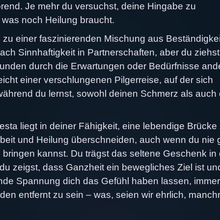
rend. Je mehr du versuchst, deine Hingabe zu
r, was noch Heilung braucht.
 zu einer faszinierenden Mischung aus Beständigkei
h Sinnhaftigkeit in Partnerschaften, aber du ziehst
Wunden durch die Erwartungen oder Bedürfnisse and
ht einer verschlungenen Pilgerreise, auf der sich
hrend du lernst, sowohl deinen Schmerz als auch 
sta liegt in deiner Fähigkeit, eine lebendige Brücke
e Arbeit und Heilung überschneiden, auch wenn du nie
ng bringen kannst. Du trägst das seltene Geschenk in d
u zeigst, dass Ganzheit ein bewegliches Ziel ist un
ende Spannung dich das Gefühl haben lassen, immer
en entfernt zu sein – was, seien wir ehrlich, manch