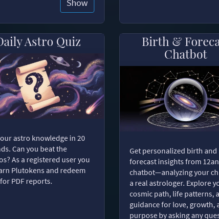
Show
Daily Astro Quiz
Birth & Forec
Chatbot
your astro knowledge in 20
ds. Can you beat the
Get personalized birth and
s? As a registered user you
forecast insights from 12an
arn Plutokens and redeem
chatbot—analyzing your cha
for PDF reports.
a real astrologer. Explore y
cosmic path, life patterns, 
guidance for love, growth,
purpose by asking any ques