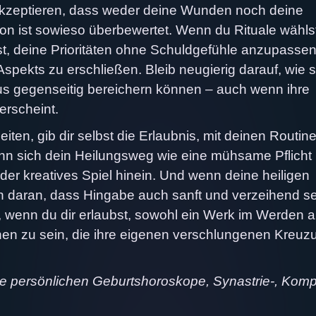
 akzeptieren, dass weder deine Wunden noch deine
on ist sowieso überbewertet. Wenn du Rituale wählst
bst, deine Prioritäten ohne Schuldgefühle anzupassen
 Aspekts zu erschließen. Bleib neugierig darauf, wie s
us gegenseitig bereichern können – auch wenn ihre
erscheint.
eiten, gib dir selbst die Erlaubnis, mit deinen Routin
nn sich dein Heilungsweg wie eine mühsame Pflicht
oder kreatives Spiel hinein. Und wenn deine heiligen
ch daran, dass Hingabe auch sanft und verzeihend s
t, wenn du dir erlaubst, sowohl ein Werk im Werden a
hen zu sein, die ihre eigenen verschlungenen Kreu
ne persönlichen Geburtshoroskope, Synastrie-, Komp