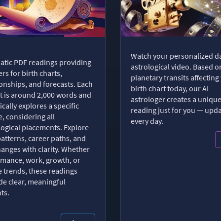
Watch your personalized da
tic PDF readings providing
astrological video. Based o
rs for birth charts,
planetary transits affecting
ionships, and forecasts. Each
birth chart today, our AI
t is around 2,000 words and
astrologer creates a uniqu
ically explores a specific
reading just for you — upd
, considering all
every day.
logical placements. Explore
patterns, career paths, and
changes with clarity. Whether
romance, work, growth, or
e trends, these readings
de clear, meaningful
hts.