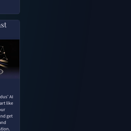
ast
dus' AI
rt like
our
and get
 and
tion.