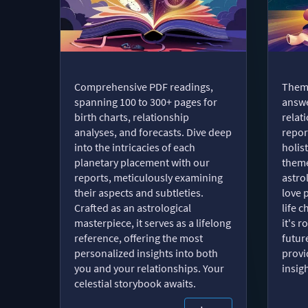
Comprehensive PDF readings,
Thema
spanning 100 to 300+ pages for
answe
birth charts, relationship
relat
analyses, and forecasts. Dive deep
repor
into the intricacies of each
holist
planetary placement with our
theme
reports, meticulously examining
astro
their aspects and subtleties.
love 
Crafted as an astrological
life 
masterpiece, it serves as a lifelong
it's 
reference, offering the most
futur
personalized insights into both
provi
you and your relationships. Your
insig
celestial storybook awaits.