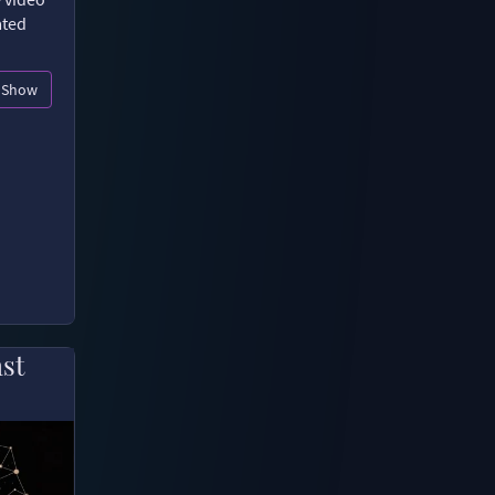
ated
Show
ast