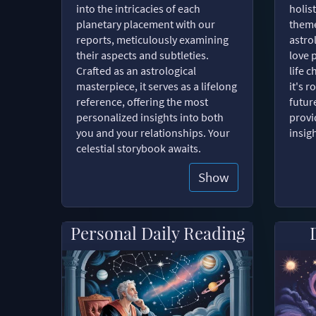
into the intricacies of each
holist
planetary placement with our
theme
reports, meticulously examining
astro
their aspects and subtleties.
love 
Crafted as an astrological
life 
masterpiece, it serves as a lifelong
it's 
reference, offering the most
futur
personalized insights into both
provi
you and your relationships. Your
insig
celestial storybook awaits.
Show
Personal Daily Reading