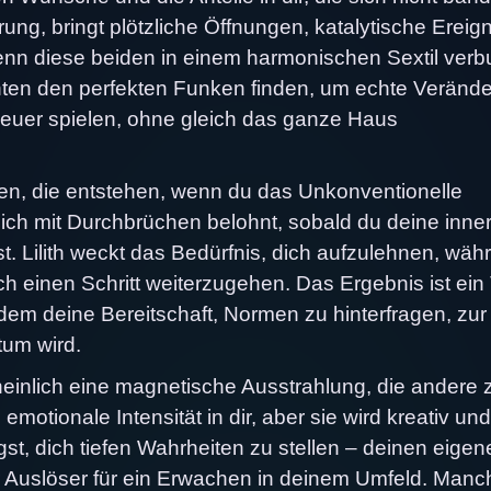
ung, bringt plötzliche Öffnungen, katalytische Ereig
enn diese beiden in einem harmonischen Sextil ver
Kanten den perfekten Funken finden, um echte Veränd
euer spielen, ohne gleich das ganze Haus
en, die entstehen, wenn du das Unkonventionelle
ch mit Durchbrüchen belohnt, sobald du deine inne
t. Lilith weckt das Bedürfnis, dich aufzulehnen, wäh
h einen Schritt weiterzugehen. Das Ergebnis ist ein
dem deine Bereitschaft, Normen zu hinterfragen, zur
tum wird.
einlich eine magnetische Ausstrahlung, die andere 
 emotionale Intensität in dir, aber sie wird kreativ und
ngst, dich tiefen Wahrheiten zu stellen – deinen eige
er Auslöser für ein Erwachen in deinem Umfeld. Manc