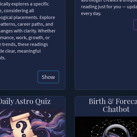
ically explores a specific
reading just for you — upd
, considering all
every day.
logical placements. Explore
patterns, career paths, and
changes with clarity. Whether
romance, work, growth, or
e trends, these readings
de clear, meaningful
hts.
Show
Daily Astro Quiz
Birth & Forec
Chatbot