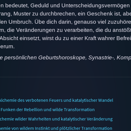
iten bedeutet, Geduld und Unterscheidungsvermögen
 Drang, Muster zu durchbrechen, ein Geschenk ist, ab
kalen Umbruch. Übe dich darin, genauso viel zuzuhöre
m, die Veränderungen zu verarbeiten, die du anstößt
bsicht einsetzt, wirst du zu einer Kraft wahrer Befre
herum.
ne persönlichen Geburtshoroskope, Synastrie-, Komp
Alchemie des verbotenen Feuers und katalytischer Wandel
: Funken der Rebellion und wilde Transformation
lchemie wilder Wahrheiten und katalytischer Veränderung
hemie von wildem Instinkt und plötzlicher Transformation