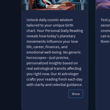
Unlock daily cosmic wisdom
Test 
tailored to your unique birth
secon
chart. Your Personal Daily Reading
cosmo
reveals how today's planetary
can e
movements influence your love
them 
life, career, finances, and
emotional well-being. No generic
horoscopes—just precise,
personalized insights based on
real astrological transits affecting
you right now. Our AI astrologer
crafts your reading fresh each day
with clarity and celestial guidance.
Show