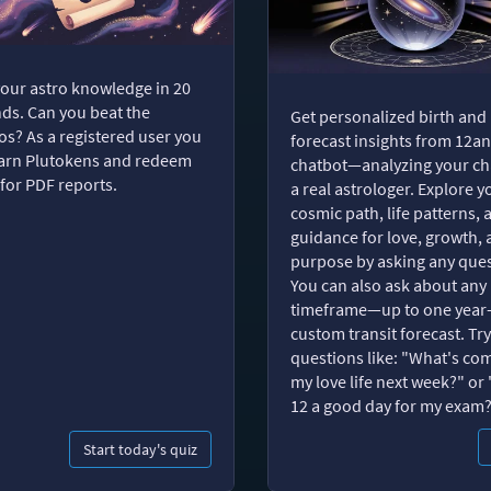
your astro knowledge in 20
ds. Can you beat the
Get personalized birth and
s? As a registered user you
forecast insights from 12an
arn Plutokens and redeem
chatbot—analyzing your cha
for PDF reports.
a real astrologer. Explore y
cosmic path, life patterns, 
guidance for love, growth,
purpose by asking any ques
You can also ask about any
timeframe—up to one year
custom transit forecast. Try
questions like: "What's com
my love life next week?" or 
12 a good day for my exam
Start today's quiz