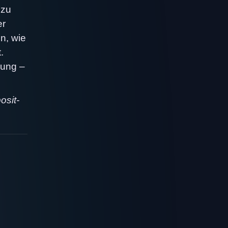
 zu
er
n, wie
.
iung –
osit-