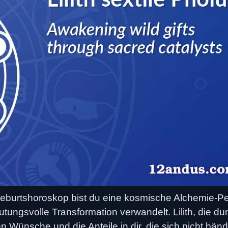
m Geburtshoroskop bist du eine kosmische Alchemie-P
utungsvolle Transformation verwandelt. Lilith, die du
n Wünsche und die Anteile in dir, die sich nicht bän