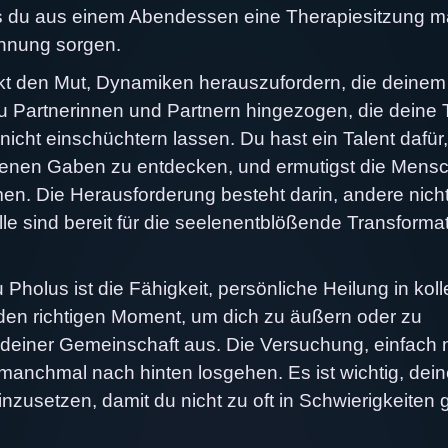
ss du aus einem Abendessen eine Therapiesitzung m
annung sorgen.
kt den Mut, Dynamiken herauszufordern, die deinem
u Partnerinnen und Partnern hingezogen, die deine 
 nicht einschüchtern lassen. Du hast ein Talent dafür,
rgenen Gaben zu entdecken, und ermutigst die Mens
men. Die Herausforderung besteht darin, andere nich
lle sind bereit für die seelenentblößende Transformat
u Pholus ist die Fähigkeit, persönliche Heilung in koll
den richtigen Moment, um dich zu äußern oder zu
in deiner Gemeinschaft aus. Die Versuchung, einfach 
anchmal nach hinten losgehen. Es ist wichtig, dein
inzusetzen, damit du nicht zu oft in Schwierigkeiten 