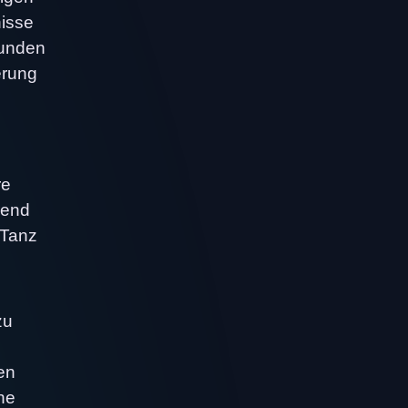
nisse
bunden
erung
re
rend
 Tanz
zu
nen
he