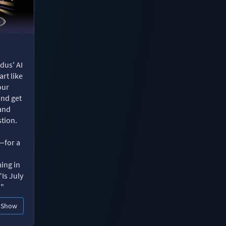
dus' AI
rt like
our
and get
 and
tion.
—for a
ing in
"Is July
?"
Show