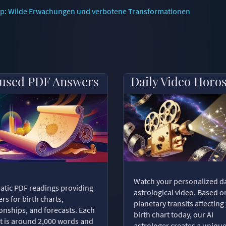
kop: Wilde Erwachungen und verbotene Transformationen
used PDF Answers
Daily Video Horo
Watch your personalized da
tic PDF readings providing
astrological video. Based o
rs for birth charts,
planetary transits affecting
ionships, and forecasts. Each
birth chart today, our AI
t is around 2,000 words and
astrologer creates a uniqu