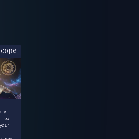
scope
ily
n real
 your
e video