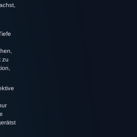
achst,
Tiefe
chen,
t zu
ion,
ektive
nur
e
gerätst