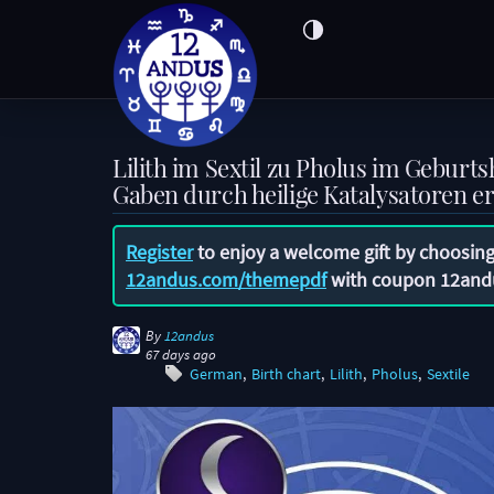
Lilith im Sextil zu Pholus im Geburt
Gaben durch heilige Katalysatoren 
Register
to enjoy a welcome gift by choosing
12andus.com/themepdf
with coupon
12and
By
12andus
67 days ago
German
Birth chart
Lilith
Pholus
Sextile