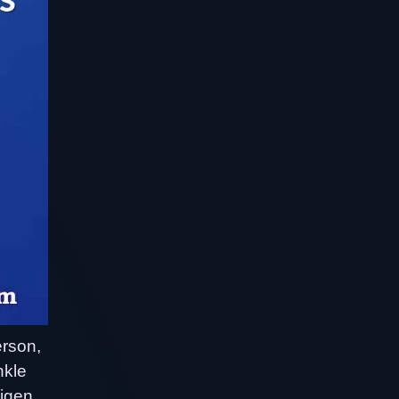
erson,
nkle
digen