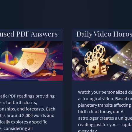
used PDF Answers
Daily Video Horo
Watch your personalized da
tic PDF readings providing
astrological video. Based o
rs for birth charts,
planetary transits affecting
ionships, and forecasts. Each
birth chart today, our AI
t is around 2,000 words and
astrologer creates a uniqu
ically explores a specific
reading just for you — upd
, considering all
every day.