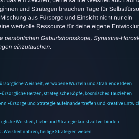
st das ein Zeichen, deine sanfte Weisheit auch auf 
teginnen und Strategen brauchen Tage für Selbstfürso
e Mischung aus Fürsorge und Einsicht nicht nur ein
ine wertvolle Ressource für deine eigene Entwicklu
ine persönlichen Geburtshoroskope, Synastrie-Horos
ngen einzutauchen.
Fürsorgliche Weisheit, verwobene Wurzeln und strahlende Ideen
 Fürsorgliche Herzen, strategische Köpfe, kosmisches Tauziehen
nn Fürsorge und Strategie aufeinandertreffen und kreative Entwic
rgliche Weisheit, Liebe und Strategie kunstvoll verbinden
: Weisheit nähren, heilige Strategien weben