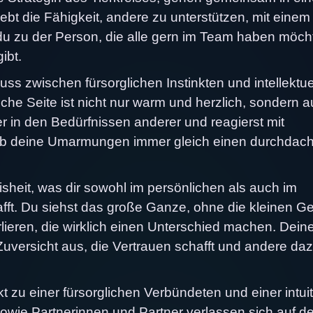
t die Fähigkeit, andere zu unterstützen, mit einem 
du zu der Person, die alle gern im Team haben möch
ibt.
luss zwischen fürsorglichen Instinkten und intellektu
iche Seite ist nicht nur warm und herzlich, sondern 
er in den Bedürfnissen anderer und reagierst mit
s ob deine Umarmungen immer gleich einen durchdac
heit, was dir sowohl im persönlichen als auch im
hafft. Du siehst das große Ganze, ohne die kleinen G
lieren, die wirklich einen Unterschied machen. Dein
 Zuversicht aus, die Vertrauen schafft und andere da
 zu einer fürsorglichen Verbündeten und einer intui
wie Partnerinnen und Partner verlassen sich auf d