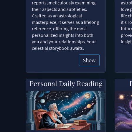
reports, meticulously examining
astro
their aspects and subtleties.
love 
Crafted as an astrological
life 
masterpiece, it serves as a lifelong
it's 
reference, offering the most
futur
personalized insights into both
provi
you and your relationships. Your
insig
celestial storybook awaits.
Show
Personal Daily Reading