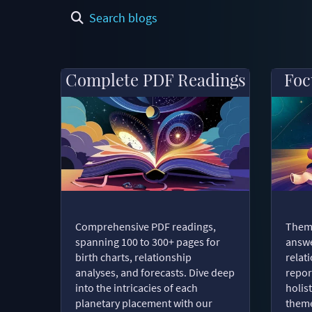
Search blogs
Complete PDF Readings
Foc
Comprehensive PDF readings,
Thema
spanning 100 to 300+ pages for
answe
birth charts, relationship
relat
analyses, and forecasts. Dive deep
repor
into the intricacies of each
holist
planetary placement with our
theme