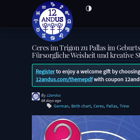
Ceres im Trigon zu Pallas im Geburt
Fürsorgliche Weisheit und kreative St
Register
to enjoy a welcome gift by choosing
12andus.com/themepdf
with coupon
12and
By
12andus
68 days ago
German
Birth chart
Ceres
Pallas
Trine