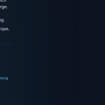
dich
rge.
ng.
kope,
klung