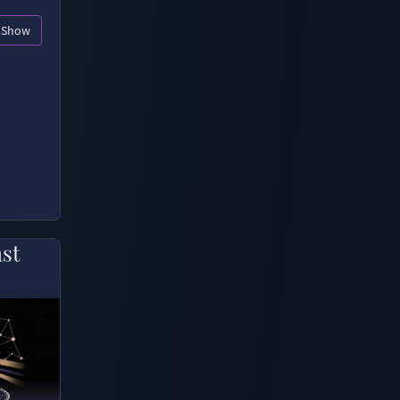
Show
ast