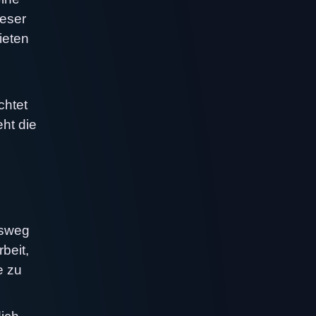
ieser
ieten
chtet
eht die
nsweg
beit,
e zu