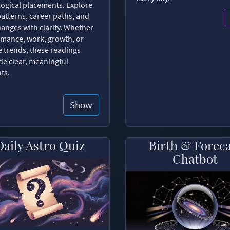
logical placements. Explore
patterns, career paths, and
changes with clarity. Whether
romance, work, growth, or
e trends, these readings
de clear, meaningful
hts.
Show
Daily Astro Quiz
Birth & Forec
Chatbot