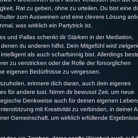
keit, Rat zu geben, ohne zu urteilen. Du bist eine d
 Schulter zum Ausweinen und eine clevere Lösung anb
l, was wirklich ein Partytrick ist.
 und Pallas schenkt dir Stärken in der Mediation,
 denen du anderen hilfst. Dein Mitgefühl wird zielgeri
telligent als auch scharfsinnig bist. Allerdings best
er zu verstricken oder die Rolle der fürsorglichen
ne eigenen Bedürfnisse zu vergessen.
zuholen, erinnere dich daran, auch dein eigenes
s für andere tust. Nimm dir bewusst Zeit, um neue
rategische Denkweise auch für deinen eigenen Lebe
terstützung mit Kreativität zu verbinden, in deiner Ar
iner Gemeinschaft, um wirklich erfüllende Ergebniss