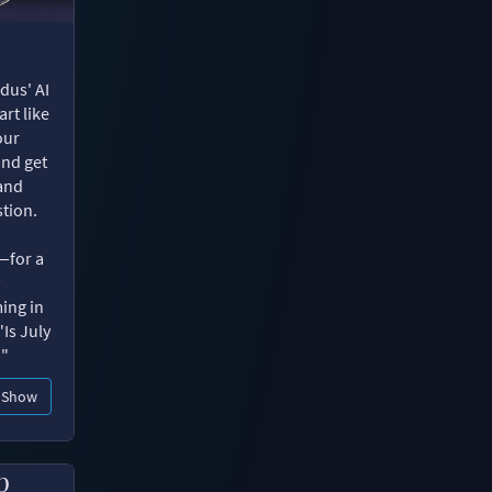
dus' AI
rt like
our
and get
 and
tion.
—for a
ing in
"Is July
?"
Show
p