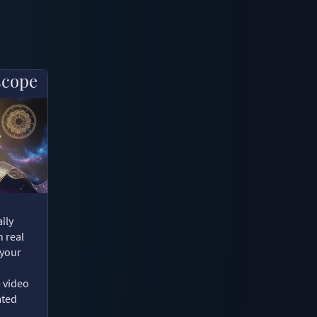
scope
ily
n real
 your
e video
ated