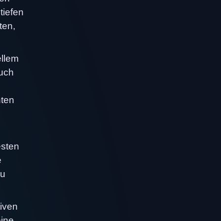
tiefen
ten,
ellem
auch
hten
esten
e
zu
tiven
eine