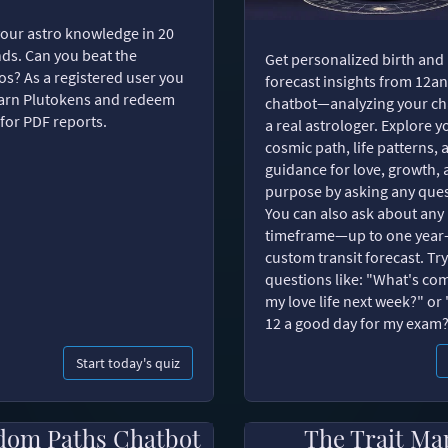
your astro knowledge in 20
ds. Can you beat the
Get personalized birth and
s? As a registered user you
forecast insights from 12an
arn Plutokens and redeem
chatbot—analyzing your cha
for PDF reports.
a real astrologer. Explore y
cosmic path, life patterns, 
guidance for love, growth,
purpose by asking any ques
You can also ask about any
timeframe—up to one year
custom transit forecast. Try
questions like: "What's com
my love life next week?" or 
12 a good day for my exam
Start today's quiz
dom Paths Chatbot
The Trait Ma