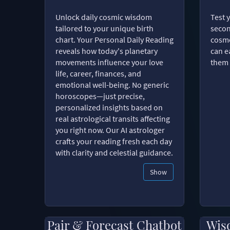
Unlock daily cosmic wisdom
Test 
tailored to your unique birth
secon
chart. Your Personal Daily Reading
cosmo
reveals how today's planetary
can e
movements influence your love
them 
life, career, finances, and
emotional well-being. No generic
horoscopes—just precise,
personalized insights based on
real astrological transits affecting
you right now. Our AI astrologer
crafts your reading fresh each day
with clarity and celestial guidance.
Show
Pair & Forecast Chatbot
Wis