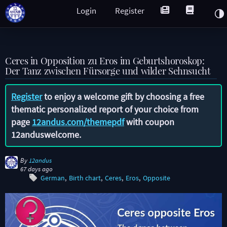
Login
Register
Ceres in Opposition zu Eros im Geburtshoroskop:
Der Tanz zwischen Fürsorge und wilder Sehnsucht
Register
to enjoy a welcome gift by choosing a free
thematic personalized report of your choice from
page
12andus.com/themepdf
with coupon
12anduswelcome
.
By
12andus
67 days ago
German
Birth chart
Ceres
Eros
Opposite