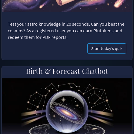
Test your astro knowledge in 20 seconds. Can you beat the
cosmos? As a registered user you can earn Plutokens and
redeem them for PDF reports.
Start today's quiz
Birth & Forecast Chatbot