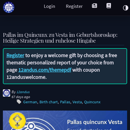
Login
Register
Pallas im Quincunx zu Vesta im Geburtshoroskop:
Heilige Strategien und ruhelose Hingabe
Register
to enjoy a welcome gift by choosing a free
thematic personalized report of your choice from
page
12andus.com/themepdf
with coupon
12anduswelcome
.
By
12andus
67 days ago
German
Birth chart
Pallas
Vesta
Quincunx