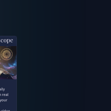
scope
ily
n real
 your
e video