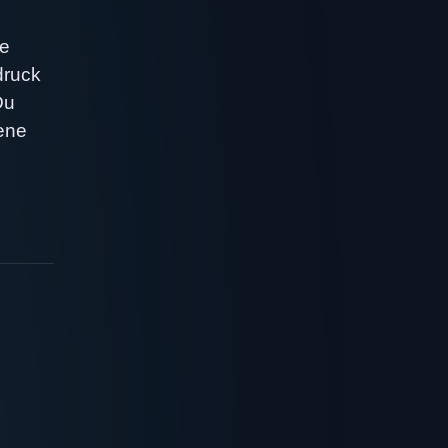
de
druck
Du
gene