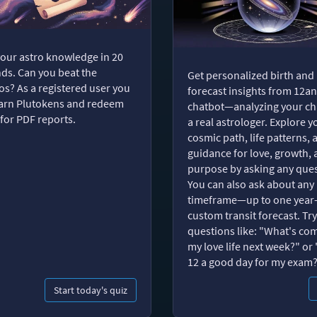
your astro knowledge in 20
ds. Can you beat the
Get personalized birth and
s? As a registered user you
forecast insights from 12an
arn Plutokens and redeem
chatbot—analyzing your cha
for PDF reports.
a real astrologer. Explore y
cosmic path, life patterns, 
guidance for love, growth,
purpose by asking any ques
You can also ask about any
timeframe—up to one year
custom transit forecast. Try
questions like: "What's com
my love life next week?" or 
12 a good day for my exam
Start today's quiz