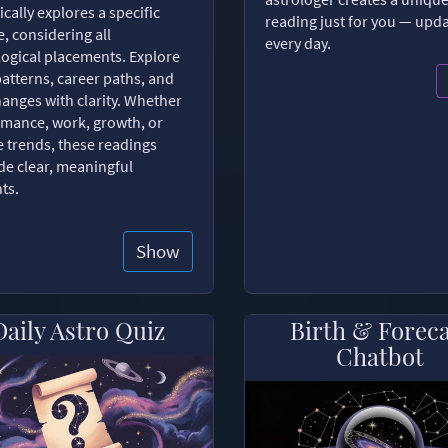
ically explores a specific
reading just for you — upd
, considering all
every day.
logical placements. Explore
patterns, career paths, and
changes with clarity. Whether
romance, work, growth, or
e trends, these readings
de clear, meaningful
hts.
Show
Daily Astro Quiz
Birth & Forec
Chatbot