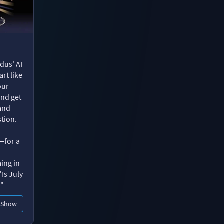
dus' AI
rt like
our
and get
 and
tion.
—for a
ing in
"Is July
?"
Show