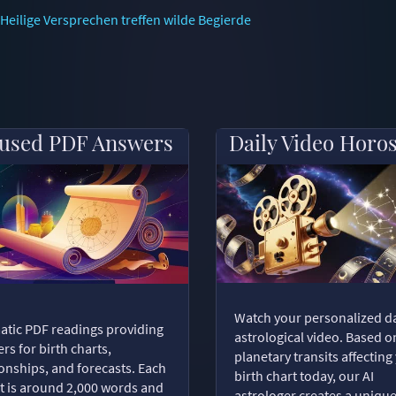
Heilige Versprechen treffen wilde Begierde
used PDF Answers
Daily Video Horo
Watch your personalized da
tic PDF readings providing
astrological video. Based o
rs for birth charts,
planetary transits affecting
ionships, and forecasts. Each
birth chart today, our AI
t is around 2,000 words and
astrologer creates a uniqu