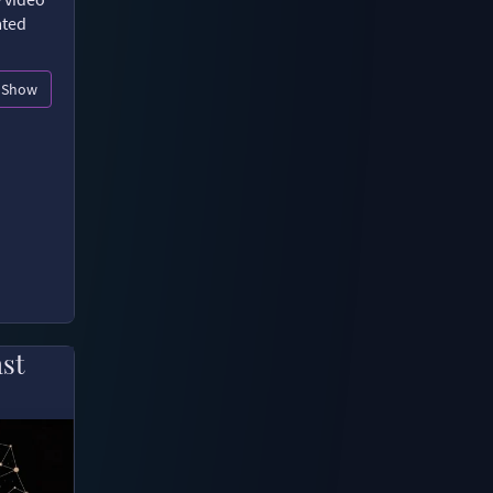
ated
Show
ast