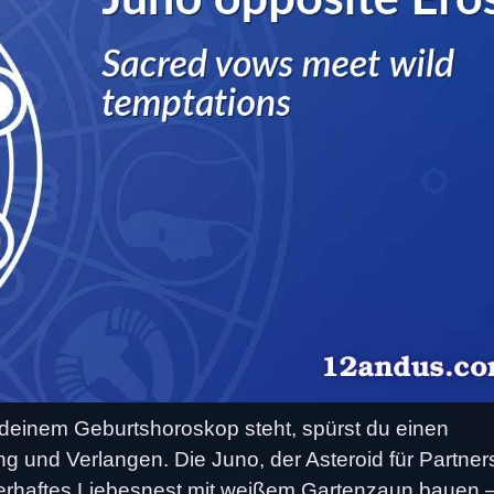
 deinem Geburtshoroskop steht, spürst du einen
und Verlangen. Die Juno, der Asteroid für Partner
uerhaftes Liebesnest mit weißem Gartenzaun bauen 