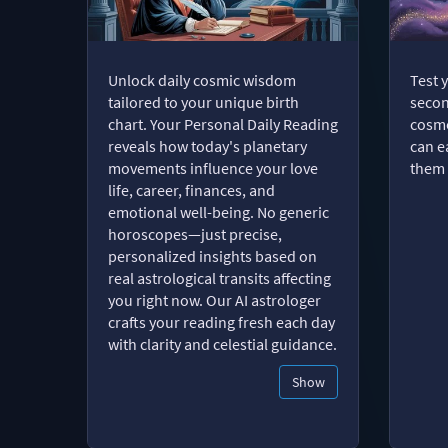
Unlock daily cosmic wisdom
Test 
tailored to your unique birth
secon
chart. Your Personal Daily Reading
cosmo
reveals how today's planetary
can e
movements influence your love
them 
life, career, finances, and
emotional well-being. No generic
horoscopes—just precise,
personalized insights based on
real astrological transits affecting
you right now. Our AI astrologer
crafts your reading fresh each day
with clarity and celestial guidance.
Show