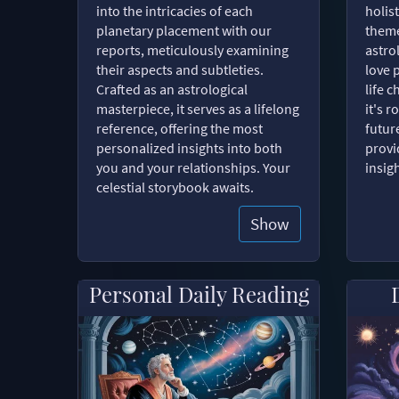
into the intricacies of each
holist
planetary placement with our
theme
reports, meticulously examining
astro
their aspects and subtleties.
love 
Crafted as an astrological
life 
masterpiece, it serves as a lifelong
it's 
reference, offering the most
futur
personalized insights into both
provi
you and your relationships. Your
insig
celestial storybook awaits.
Show
Personal Daily Reading