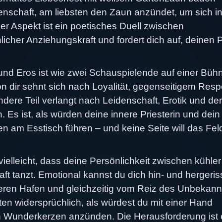
enschaft, am liebsten den Zaun anzündet, um sich in
r Aspekt ist ein poetisches Duell zwischen
icher Anziehungskraft und fordert dich auf, deinen P
nd Eros ist wie zwei Schauspielende auf einer Bühn
on dir sehnt sich nach Loyalität, gegenseitigem Resp
dere Teil verlangt nach Leidenschaft, Erotik und der
. Es ist, als würden deine innere Priesterin und dein
en am Esstisch führen – und keine Seite will das Fel
ielleicht, dass deine Persönlichkeit zwischen kühler
ft tanzt. Emotional kannst du dich hin- und hergeri
heren Hafen und gleichzeitig vom Reiz des Unbekann
en widersprüchlich, als würdest du mit einer Hand
 Wunderkerzen anzünden. Die Herausforderung ist 