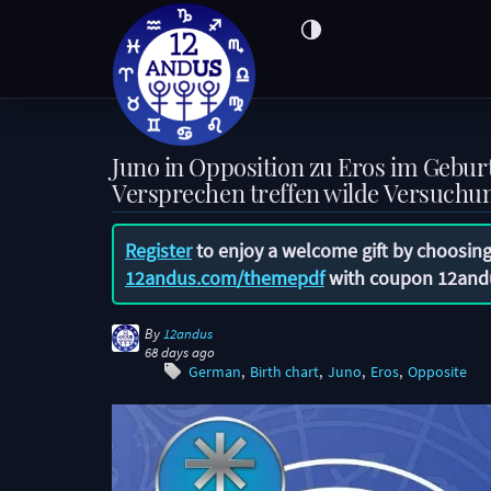
Juno in Opposition zu Eros im Gebur
Versprechen treffen wilde Versuchu
Register
to enjoy a welcome gift by choosing
12andus.com/themepdf
with coupon
12and
By
12andus
68 days ago
German
Birth chart
Juno
Eros
Opposite