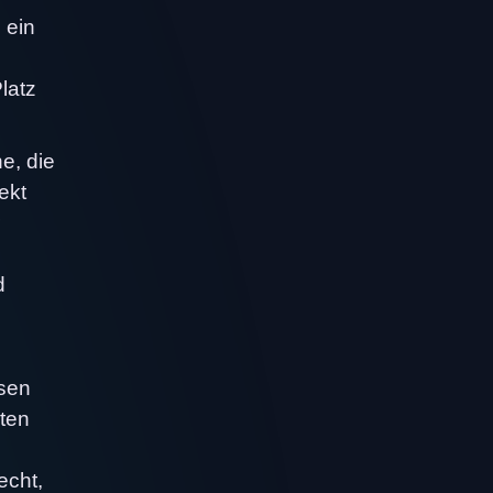
 ein
latz
e, die
ekt
d
ssen
ten
echt,