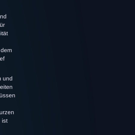
und
ür
ität
n dem
ef
n und
eiten
müssen
kurzen
ist