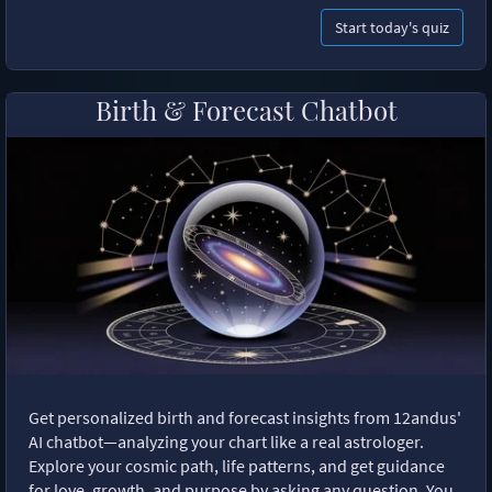
Start today's quiz
Birth & Forecast Chatbot
Get personalized birth and forecast insights from 12andus'
AI chatbot—analyzing your chart like a real astrologer.
Explore your cosmic path, life patterns, and get guidance
for love, growth, and purpose by asking any question. You