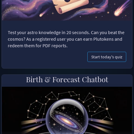
Test your astro knowledge in 20 seconds. Can you beat the
cosmos? As a registered user you can earn Plutokens and
redeem them for PDF reports.
Start today's quiz
Birth & Forecast Chatbot