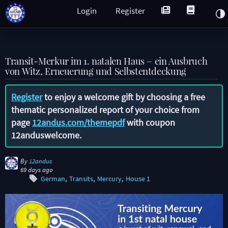
Login
Register
Transit-Merkur im 1. natalen Haus – ein Ausbruch
von Witz, Erneuerung und Selbstentdeckung
Register
to enjoy a welcome gift by choosing a free
thematic personalized report of your choice from
page
12andus.com/themepdf
with coupon
12anduswelcome
.
By
12andus
69 days ago
German
Transits
Mercury
House 1