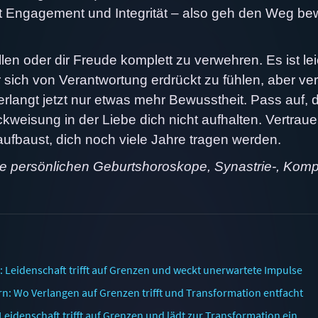
nt Engagement und Integrität – also geh den Weg be
len oder dir Freude komplett zu verwehren. Es ist lei
r sich von Verantwortung erdrückt zu fühlen, aber ve
erlangt jetzt nur etwas mehr Bewusstheit. Pass auf, 
kweisung in der Liebe dich nicht aufhalten. Vertraue
 aufbaust, dich noch viele Jahre tragen werden.
ne persönlichen Geburtshoroskope, Synastrie-, Komp
 Leidenschaft trifft auf Grenzen und weckt unerwartete Impulse
n: Wo Verlangen auf Grenzen trifft und Transformation entfacht
eidenschaft trifft auf Grenzen und lädt zur Transformation ein