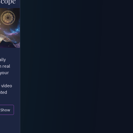
scope
ily
n real
 your
e video
ated
Show