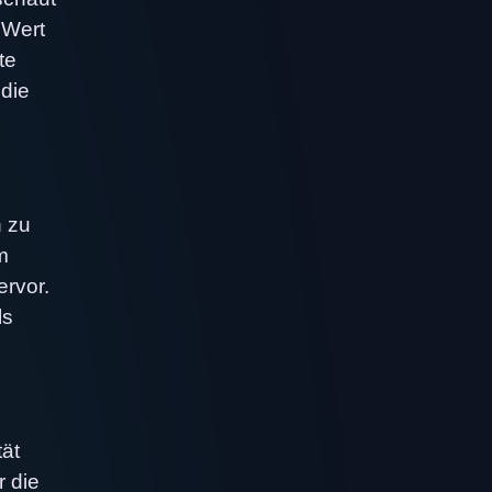
 Wert
te
die
 zu
m
ervor.
ls
tät
r die