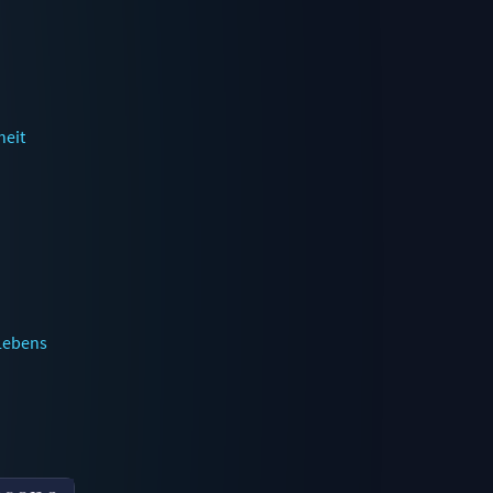
heit
 Lebens