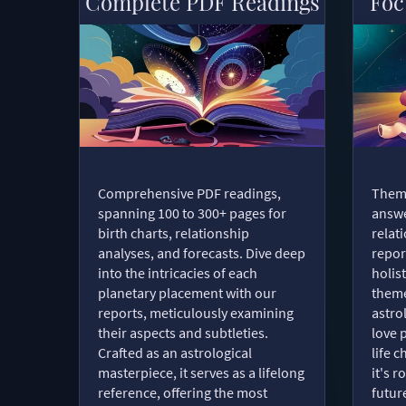
Complete PDF Readings
Foc
Comprehensive PDF readings,
Thema
spanning 100 to 300+ pages for
answe
birth charts, relationship
relat
analyses, and forecasts. Dive deep
repor
into the intricacies of each
holist
planetary placement with our
theme
reports, meticulously examining
astro
their aspects and subtleties.
love 
Crafted as an astrological
life 
masterpiece, it serves as a lifelong
it's 
reference, offering the most
futur