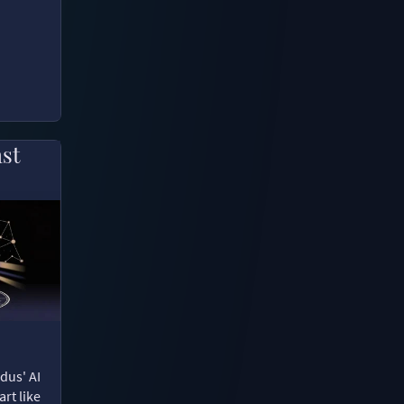
ast
dus' AI
rt like