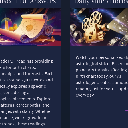
used PDF Answers
Daily Video Horo
Watch your personalized da
tic PDF readings providing
astrological video. Based o
rs for birth charts,
planetary transits affecting
ionships, and forecasts. Each
birth chart today, our AI
t is around 2,000 words and
astrologer creates a uniqu
ically explores a specific
reading just for you — upd
, considering all
every day.
logical placements. Explore
patterns, career paths, and
changes with clarity. Whether
romance, work, growth, or
e trends, these readings