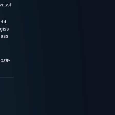
wusst
cht,
rgiss
dass
osit-