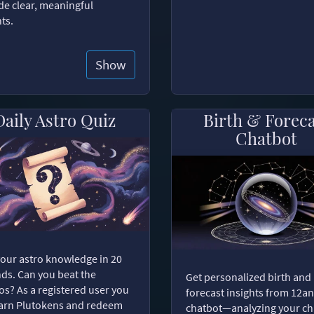
de clear, meaningful
hts.
Show
Daily Astro Quiz
Birth & Forec
Chatbot
your astro knowledge in 20
ds. Can you beat the
Get personalized birth and
s? As a registered user you
forecast insights from 12an
arn Plutokens and redeem
chatbot—analyzing your cha