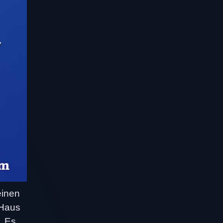
einen
 Haus
. Es