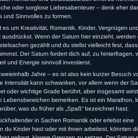
sbrüche oder sorglose Liebesabenteuer – denk eher da
s und Sinnvolles zu formen.
ht es um Kreativität, Romantik, Kinder, Vergnügen un
 ausdrückst. Wenn der Saturn hier einzieht, werden 
telsachen gezählt und du stellst vielleicht fest, das
nimmst. Der Saturn fordert dich auf, zu hinterfragen, 
it und Energie sinnvoll investierst.
zweieinhalb Jahre – es ist also kein kurzer Besuch v
ie Intensität kann schwanken, vor allem wenn der Sa
et oder wichtige Grade berührt, aber insgesamt wirs
en Lebensbereichen bemerken. Es ist ein Marathon, 
darüber, was du früher als „Spaß“ bezeichnet hast.
zurückhaltender in Sachen Romantik oder erlebst eine
du Kinder hast oder mit ihnen arbeitest, könnten d
ist gefragt, klarere Grenzen zu setzen. Der Saturn 