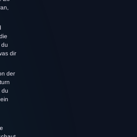
ran,
d
die
s du
was dir
on der
turn
t du
kein
ie
schaut