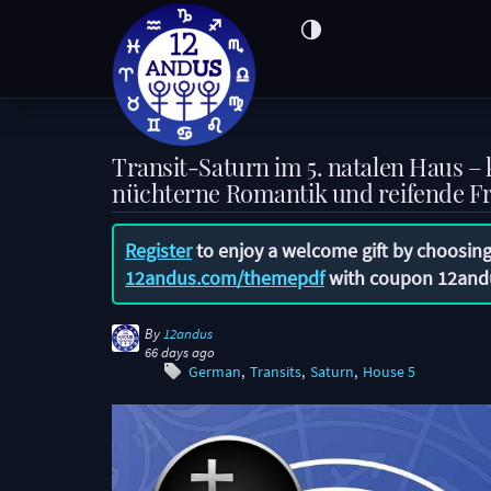
Transit-Saturn im 5. natalen Haus – k
nüchterne Romantik und reifende F
Register
to enjoy a welcome gift by choosing
12andus.com/themepdf
with coupon
12and
By
12andus
66 days ago
German
Transits
Saturn
House 5