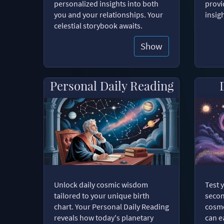
personalized insights into both
provi
you and your relationships. Your
insig
celestial storybook awaits.
Show
Personal Daily Reading
Unlock daily cosmic wisdom
Test 
tailored to your unique birth
secon
chart. Your Personal Daily Reading
cosmo
reveals how today's planetary
can e