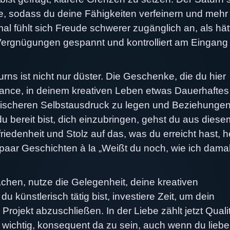
kte, sodass du deine Fähigkeiten verfeinern und mehr
mal fühlt sich Freude schwerer zugänglich an, als hät
Vergnügungen gespannt und kontrolliert am Eingang 
rns ist nicht nur düster. Die Geschenke, die du hier
hance, in deinem kreativen Leben etwas Dauerhaftes
ischeren Selbstausdruck zu legen und Beziehungen
u bereit bist, dich einzubringen, gehst du aus diese
riedenheit und Stolz auf das, was du erreicht hast, h
paar Geschichten à la „Weißt du noch, wie ich dama
hen, nutze die Gelegenheit, deine kreativen
künstlerisch tätig bist, investiere Zeit, um dein
rojekt abzuschließen. In der Liebe zählt jetzt Quali
es wichtig, konsequent da zu sein, auch wenn du liebe