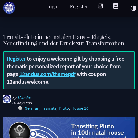
Login
Register
Transit-Pluto im 10. natalen Haus – Ehrgeiz,
Neuerfindung und der Druck zur Transformation
Register
to enjoy a welcome gift by choosing a free
thematic personalized report of your choice from
page
12andus.com/themepdf
with coupon
12anduswelcome
.
By
12andus
66 days ago
German
Transits
Pluto
House 10