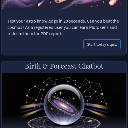
Test your astro knowledge in 20 seconds. Can you beat the
cosmos? As a registered user you can earn Plutokens and
redeem them for PDF reports.
Start today's quiz
Birth & Forecast Chatbot