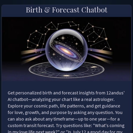
Birth & Forecast Chatbot
Get personalized birth and forecast insights from 12andus'
AI chatbot—analyzing your chart like a real astrologer.
Explore your cosmic path, life patterns, and get guidance
for love, growth, and purpose by asking any question. You
can also ask about any timeframe—up to one year—for a
custom transit forecast. Try questions like: "What's coming
in my love life next week?" or "Is July 12 a good day for my