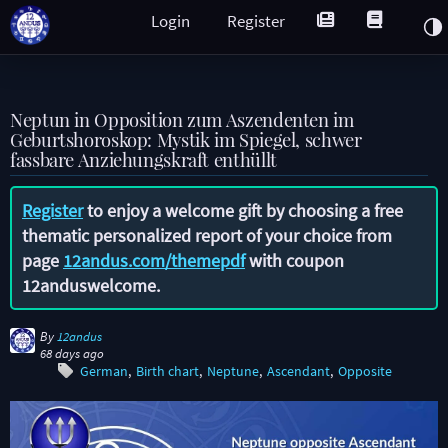
Login
Register
Neptun in Opposition zum Aszendenten im
Geburtshoroskop: Mystik im Spiegel, schwer
fassbare Anziehungskraft enthüllt
Register
to enjoy a welcome gift by choosing a free
thematic personalized report of your choice from
page
12andus.com/themepdf
with coupon
12anduswelcome
.
By
12andus
68 days ago
German
Birth chart
Neptune
Ascendant
Opposite